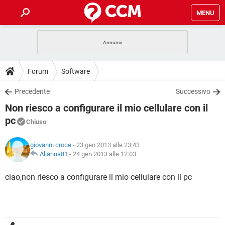
MENU
HOME
COVID-19
GAMING
GUIDE
Forum
Software
INTRATTENIMENTO
ANDROID
COVID-19
GAMING
DOWNLOAD
Precedente
Successivo
iOS
WINDOWS 10
INTRATTENIMENTO
ANDROID
Non riesco a configurare il mio cellulare con il
INSTAGRAM
COVID-19
WHATSAPP
GAMING
FORUM
iOS
WINDOWS 10
pc
Chiuso
TIKTOK
INTRATTENIMENTO
FACEBOOK
ANDROID
INSTAGRAM
COVID-19
WHATSAPP
GAMING
GLOSSARIO
HARDWARE
iOS
WINDOWS 10
giovanni croce
- 23 gen 2013 alle 23:43
TIKTOK
INTRATTENIMENTO
FACEBOOK
ANDROID
Alianna81
-
24 gen 2013 alle 12:03
INSTAGRAM
COVID-19
WHATSAPP
GAMING
HARDWARE
iOS
WINDOWS 10
ciao,non riesco a configurare il mio cellulare con il pc
TIKTOK
INTRATTENIMENTO
FACEBOOK
ANDROID
INSTAGRAM
WHATSAPP
HARDWARE
iOS
WINDOWS 10
TIKTOK
FACEBOOK
INSTAGRAM
WHATSAPP
HARDWARE