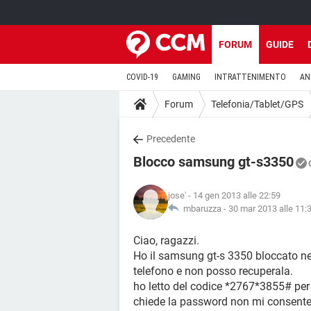
FORUM
GUIDE
COVID-19
GAMING
INTRATTENIMENTO
AN
Forum
Telefonia/Tablet/GPS
Precedente
Blocco samsung gt-s3350
jose'
- 14 gen 2013 alle 22:59
mbaruzza -
30 mar 2013 alle 11:
Ciao, ragazzi.
Ho il samsung gt-s 3350 bloccato ne
telefono e non posso recuperala.
ho letto del codice *2767*3855# per 
chiede la password non mi consente d