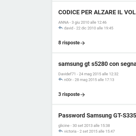
CODICE PER ALZARE IL VO
ANNA
-
3 giu 2010 alle 12:46
david
-
22 dic 2010 alle 19:45
8 risposte
samsung gt s5280 con segnal
Davidef71
-
24 mag 2015 alle 12:32
n00r
-
28 mag 2015 alle 17:13
3 risposte
Password Samsung GT-S335
glicine
-
30 set 2013 alle 15:38
victoria
-
2 set 2015 alle 15:47