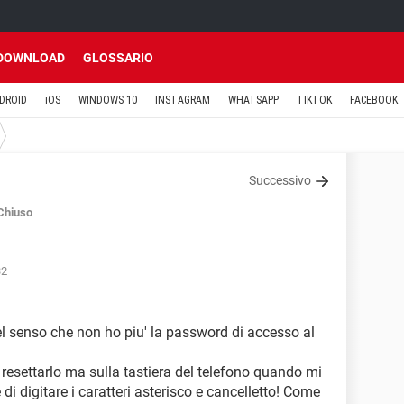
DOWNLOAD
GLOSSARIO
DROID
iOS
WINDOWS 10
INSTAGRAM
WHATSAPP
TIKTOK
FACEBOOK
Successivo
Chiuso
32
l senso che non ho piu' la password di accesso al
resettarlo ma sulla tastiera del telefono quando mi
i digitare i caratteri asterisco e cancelletto! Come