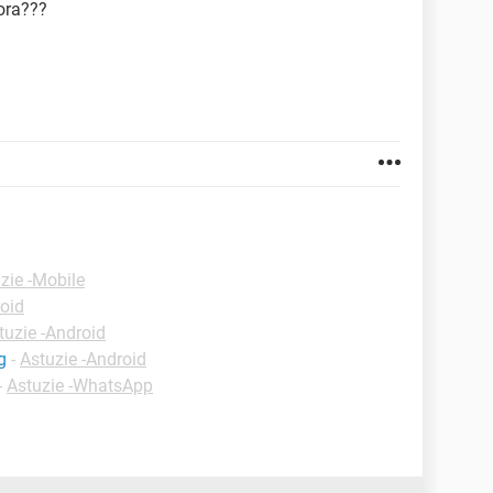
lora???
zie -Mobile
roid
tuzie -Android
g
-
Astuzie -Android
-
Astuzie -WhatsApp