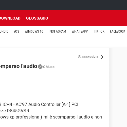
DOWNLOAD
GLOSSARIO
DROID
iOS
WINDOWS 10
INSTAGRAM
WHATSAPP
TIKTOK
FACEBOOK
Successivo
omparso l'audio
Chiuso
 ICH4 - AC'97 Audio Controller [A-1] PCI
reeze D845GVSR
dows xp professional) mi è scomparso l'audio e non