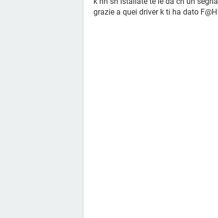
k nn sn istallate te le da cn un segna
grazie a quei driver k ti ha dato F@H ci 