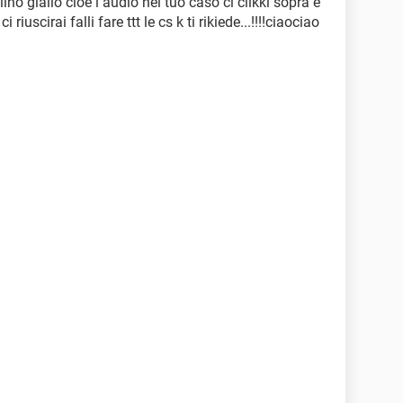
lino giallo cioè l audio nel tuo caso ci clikki sopra e
riuscirai falli fare ttt le cs k ti rikiede...!!!!ciaociao