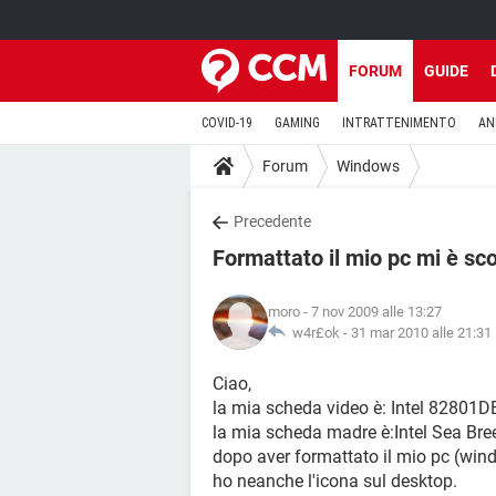
FORUM
GUIDE
COVID-19
GAMING
INTRATTENIMENTO
AN
Forum
Windows
Precedente
Formattato il mio pc mi è sc
moro
- 7 nov 2009 alle 13:27
w4r£ok -
31 mar 2010 alle 21:31
Ciao,
la mia scheda video è: Intel 82801DB
la mia scheda madre è:Intel Sea B
dopo aver formattato il mio pc (win
ho neanche l'icona sul desktop.