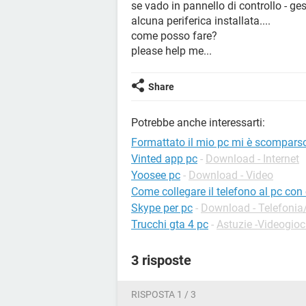
se vado in pannello di controllo - ge
alcuna periferica installata....
come posso fare?
please help me...
Share
Potrebbe anche interessarti:
Formattato il mio pc mi è scomparso
Vinted app pc
-
Download - Internet
Yoosee pc
-
Download - Video
Come collegare il telefono al pc con
Skype per pc
-
Download - Telefonia/
Trucchi gta 4 pc
-
Astuzie -Videogioc
3 risposte
RISPOSTA 1 / 3