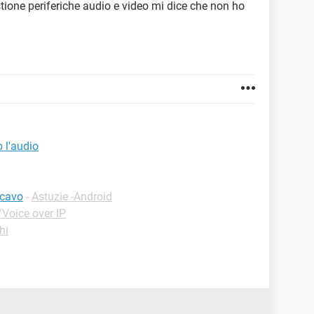
stione periferiche audio e video mi dice che non ho
 l'audio
 cavo
-
Astuzie -Android
Voice over IP
hi