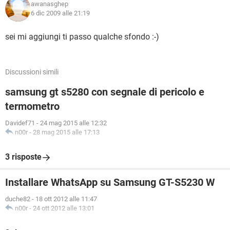
awanasghep
6 dic 2009 alle 21:19
sei mi aggiungi ti passo qualche sfondo :-)
Discussioni simili
samsung gt s5280 con segnale di pericolo e
termometro
Davidef71
-
24 mag 2015 alle 12:32
n00r
-
28 mag 2015 alle 17:13
3 risposte
Installare WhatsApp su Samsung GT-S5230 W
duche82
-
18 ott 2012 alle 11:47
n00r
-
24 ott 2012 alle 13:01