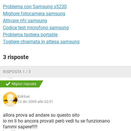
TIKTOK
FACEBOOK
Problema con Samsung s5230
HARDWARE
Migliore fotocamera samsung
Attivare nfc samsung
Codice test microfono samsung
Problema tastiera portatile
Togliere chiamata in attesa samsung
3 risposte
RISPOSTA 1 / 3
Miglior risposta
Kokkac
12 dic 2009 alle 02:01
allora prova ad andare su questo sito
io nn li ho ancora provati però vedi tu se funzionano
fammi sapere!!!!!