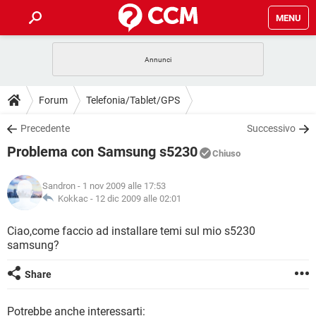
MENU
HOME
COVID-19
GAMING
GUIDE
Forum
Telefonia/Tablet/GPS
INTRATTENIMENTO
ANDROID
COVID-19
GAMING
DOWNLOAD
Precedente
Successivo
iOS
WINDOWS 10
INTRATTENIMENTO
ANDROID
Problema con Samsung s5230
INSTAGRAM
COVID-19
WHATSAPP
GAMING
Chiuso
FORUM
iOS
WINDOWS 10
TIKTOK
INTRATTENIMENTO
FACEBOOK
ANDROID
Sandron
- 1 nov 2009 alle 17:53
INSTAGRAM
COVID-19
WHATSAPP
GAMING
GLOSSARIO
Kokkac -
12 dic 2009 alle 02:01
HARDWARE
iOS
WINDOWS 10
TIKTOK
INTRATTENIMENTO
FACEBOOK
ANDROID
INSTAGRAM
COVID-19
WHATSAPP
GAMING
Ciao,come faccio ad installare temi sul mio s5230
HARDWARE
iOS
WINDOWS 10
samsung?
TIKTOK
INTRATTENIMENTO
FACEBOOK
ANDROID
INSTAGRAM
WHATSAPP
HARDWARE
iOS
WINDOWS 10
Share
TIKTOK
FACEBOOK
INSTAGRAM
WHATSAPP
HARDWARE
Potrebbe anche interessarti: