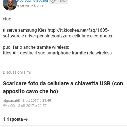
Noureddine Bouzidi
15.404
9 ott 2012 à 23:13
ciao
ti serve samsung Kies http://it.kioskea.net/faq/1605-
software-e-driver-per-sincronizzare-cellulare-e-computer
puoi farlo anche tramite wireless:
Kies Air: gestire il suo smartphone tramite rete wireless
Discussioni simili
Scaricare foto da cellulare a chiavetta USB (con
apposito cavo che ho)
rdgcasa68
-
3 ott 2017 à 21:49
n00r
-
3 ott 2017 à 21:57
1 risposta