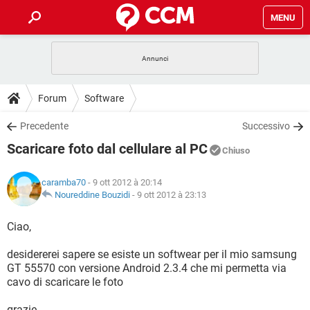
MENU
HOME
COVID-19
GAMING
GUIDE
Forum
Software
INTRATTENIMENTO
ANDROID
COVID-19
GAMING
DOWNLOAD
Precedente
Successivo
iOS
WINDOWS 10
INTRATTENIMENTO
ANDROID
Scaricare foto dal cellulare al PC
INSTAGRAM
COVID-19
WHATSAPP
GAMING
Chiuso
FORUM
iOS
WINDOWS 10
TIKTOK
INTRATTENIMENTO
FACEBOOK
ANDROID
caramba70
- 9 ott 2012 à 20:14
INSTAGRAM
COVID-19
WHATSAPP
GAMING
GLOSSARIO
Noureddine Bouzidi
-
9 ott 2012 à 23:13
HARDWARE
iOS
WINDOWS 10
TIKTOK
INTRATTENIMENTO
FACEBOOK
ANDROID
INSTAGRAM
COVID-19
WHATSAPP
GAMING
Ciao,
HARDWARE
iOS
WINDOWS 10
TIKTOK
INTRATTENIMENTO
FACEBOOK
ANDROID
desidererei sapere se esiste un softwear per il mio samsung
INSTAGRAM
WHATSAPP
GT 55570 con versione Android 2.3.4 che mi permetta via
HARDWARE
iOS
WINDOWS 10
TIKTOK
FACEBOOK
cavo di scaricare le foto
INSTAGRAM
WHATSAPP
HARDWARE
grazie