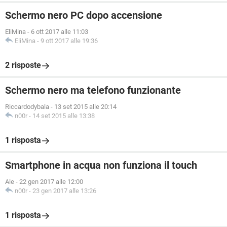
Schermo nero PC dopo accensione
EliMina
-
6 ott 2017 alle 11:03
EliMina
-
9 ott 2017 alle 19:36
2 risposte
Schermo nero ma telefono funzionante
Riccardodybala
-
13 set 2015 alle 20:14
n00r
-
14 set 2015 alle 13:38
1 risposta
Smartphone in acqua non funziona il touch
Ale
-
22 gen 2017 alle 12:00
n00r
-
23 gen 2017 alle 13:26
1 risposta