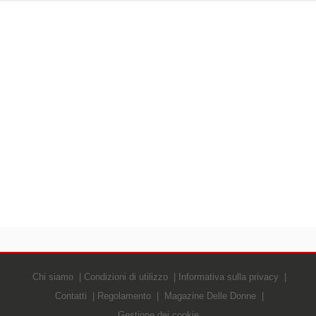
Chi siamo
Condizioni di utilizzo
Informativa sulla privacy
Contatti
Regolamento
Magazine Delle Donne
Gestione dei cookie