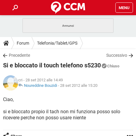
MENU
HOME
COVID-19
GAMING
GUIDE
Forum
Telefonia/Tablet/GPS
INTRATTENIMENTO
ANDROID
COVID-19
GAMING
DOWNLOAD
Precedente
Successivo
iOS
WINDOWS 10
INTRATTENIMENTO
ANDROID
Si e bloccato il touch telefono s5230
INSTAGRAM
COVID-19
WHATSAPP
GAMING
Chiuso
FORUM
iOS
WINDOWS 10
TIKTOK
INTRATTENIMENTO
FACEBOOK
ANDROID
cri
- 28 set 2012 alle 14:49
INSTAGRAM
COVID-19
WHATSAPP
GAMING
GLOSSARIO
Noureddine Bouzidi
-
28 set 2012 alle 15:20
HARDWARE
iOS
WINDOWS 10
TIKTOK
INTRATTENIMENTO
FACEBOOK
ANDROID
INSTAGRAM
COVID-19
WHATSAPP
GAMING
Ciao,
HARDWARE
iOS
WINDOWS 10
TIKTOK
INTRATTENIMENTO
FACEBOOK
ANDROID
si e bloccato propio il tach non mi funziona posso solo
INSTAGRAM
WHATSAPP
ricevere perche non posso usare niente
HARDWARE
iOS
WINDOWS 10
TIKTOK
FACEBOOK
INSTAGRAM
WHATSAPP
HARDWARE