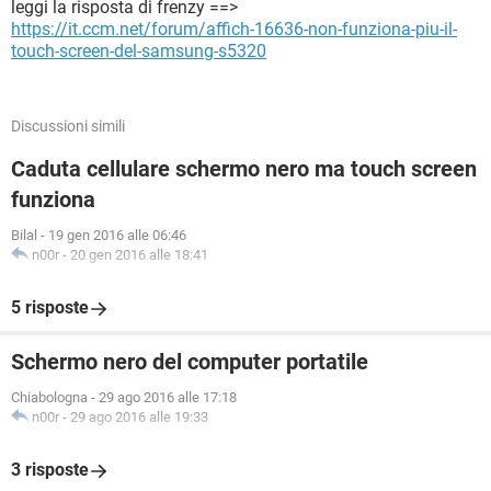
leggi la risposta di frenzy ==>
https://it.ccm.net/forum/affich-16636-non-funziona-piu-il-
touch-screen-del-samsung-s5320
Discussioni simili
Caduta cellulare schermo nero ma touch screen
funziona
Bilal
-
19 gen 2016 alle 06:46
n00r
-
20 gen 2016 alle 18:41
5 risposte
Schermo nero del computer portatile
Chiabologna
-
29 ago 2016 alle 17:18
n00r
-
29 ago 2016 alle 19:33
3 risposte