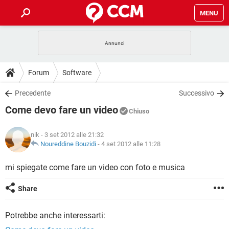
MENU
HOME
COVID-19
GAMING
GUIDE
Forum
Software
INTRATTENIMENTO
ANDROID
COVID-19
GAMING
DOWNLOAD
Precedente
Successivo
iOS
WINDOWS 10
INTRATTENIMENTO
ANDROID
Come devo fare un video
INSTAGRAM
COVID-19
WHATSAPP
GAMING
Chiuso
FORUM
iOS
WINDOWS 10
TIKTOK
INTRATTENIMENTO
FACEBOOK
ANDROID
nik
- 3 set 2012 alle 21:32
INSTAGRAM
COVID-19
WHATSAPP
GAMING
GLOSSARIO
Noureddine Bouzidi
-
4 set 2012 alle 11:28
HARDWARE
iOS
WINDOWS 10
TIKTOK
INTRATTENIMENTO
FACEBOOK
ANDROID
INSTAGRAM
COVID-19
WHATSAPP
GAMING
mi spiegate come fare un video con foto e musica
HARDWARE
iOS
WINDOWS 10
TIKTOK
INTRATTENIMENTO
FACEBOOK
ANDROID
Share
INSTAGRAM
WHATSAPP
HARDWARE
iOS
WINDOWS 10
TIKTOK
FACEBOOK
Potrebbe anche interessarti:
INSTAGRAM
WHATSAPP
HARDWARE