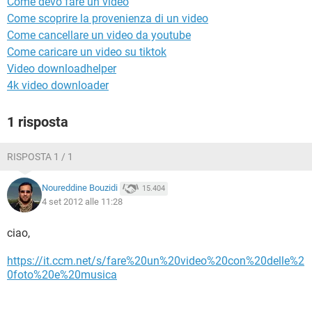
Come devo fare un video
TIKTOK
FACEBOOK
Come scoprire la provenienza di un video
HARDWARE
Come cancellare un video da youtube
Come caricare un video su tiktok
Video downloadhelper
4k video downloader
1 risposta
RISPOSTA 1 / 1
Noureddine Bouzidi
15.404
4 set 2012 alle 11:28
ciao,
https://it.ccm.net/s/fare%20un%20video%20con%20delle%2
0foto%20e%20musica