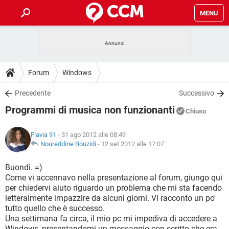
MENU
HOME
COVID-19
GAMING
GUIDE
Forum
Windows
INTRATTENIMENTO
ANDROID
COVID-19
GAMING
DOWNLOAD
Precedente
Successivo
iOS
WINDOWS 10
INTRATTENIMENTO
ANDROID
Programmi di musica non funzionanti
INSTAGRAM
COVID-19
WHATSAPP
GAMING
Chiuso
FORUM
iOS
WINDOWS 10
TIKTOK
INTRATTENIMENTO
FACEBOOK
ANDROID
Flavia 91
- 31 ago 2012 alle 08:49
INSTAGRAM
COVID-19
WHATSAPP
GAMING
GLOSSARIO
Noureddine Bouzidi
-
12 set 2012 alle 17:07
HARDWARE
iOS
WINDOWS 10
TIKTOK
INTRATTENIMENTO
FACEBOOK
ANDROID
INSTAGRAM
COVID-19
WHATSAPP
GAMING
Buondì. =)
HARDWARE
iOS
WINDOWS 10
Come vi accennavo nella presentazione al forum, giungo qui
TIKTOK
INTRATTENIMENTO
FACEBOOK
ANDROID
per chiedervi aiuto riguardo un problema che mi sta facendo
INSTAGRAM
WHATSAPP
letteralmente impazzire da alcuni giorni. Vi racconto un po'
HARDWARE
iOS
WINDOWS 10
TIKTOK
FACEBOOK
tutto quello che è successo.
INSTAGRAM
WHATSAPP
Una settimana fa circa, il mio pc mi impediva di accedere a
HARDWARE
Windows, presentandomi un messaggio con scritto che era