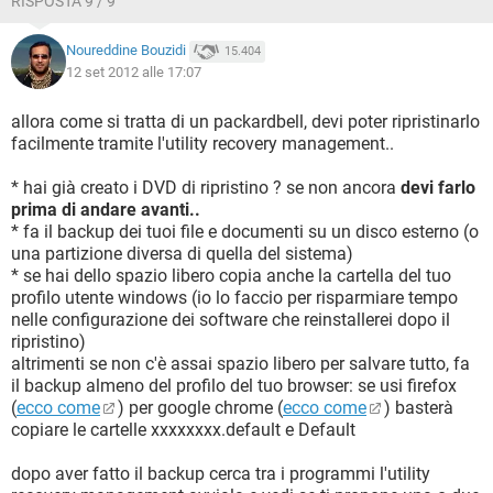
RISPOSTA 9 / 9
Noureddine Bouzidi
15.404
12 set 2012 alle 17:07
allora come si tratta di un packardbell, devi poter ripristinarlo
facilmente tramite l'utility recovery management..
* hai già creato i DVD di ripristino ? se non ancora
devi farlo
prima di andare avanti..
* fa il backup dei tuoi file e documenti su un disco esterno (o
una partizione diversa di quella del sistema)
* se hai dello spazio libero copia anche la cartella del tuo
profilo utente windows (io lo faccio per risparmiare tempo
nelle configurazione dei software che reinstallerei dopo il
ripristino)
altrimenti se non c'è assai spazio libero per salvare tutto, fa
il backup almeno del profilo del tuo browser: se usi firefox
(
ecco come
) per google chrome (
ecco come
) basterà
copiare le cartelle xxxxxxxx.default e Default
dopo aver fatto il backup cerca tra i programmi l'utility