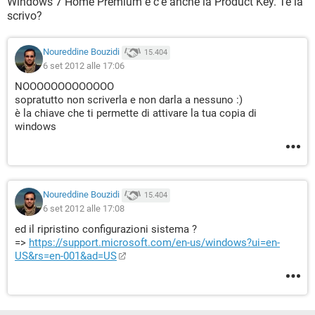
Windows 7 Home Premium e c'è anche la Product Key. Te la
scrivo?
Noureddine Bouzidi
15.404
6 set 2012 alle 17:06
NOOOOOOOOOOOOO
sopratutto non scriverla e non darla a nessuno :)
è la chiave che ti permette di attivare la tua copia di
windows
Noureddine Bouzidi
15.404
6 set 2012 alle 17:08
ed il ripristino configurazioni sistema ?
=>
https://support.microsoft.com/en-us/windows?ui=en-
US&rs=en-001&ad=US