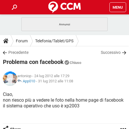
MENU
HOME
COVID-19
GAMING
GUIDE
Forum
Telefonia/Tablet/GPS
INTRATTENIMENTO
ANDROID
COVID-19
GAMING
DOWNLOAD
Precedente
Successivo
iOS
WINDOWS 10
INTRATTENIMENTO
ANDROID
Problema con facebook
INSTAGRAM
COVID-19
WHATSAPP
GAMING
Chiuso
FORUM
iOS
WINDOWS 10
TIKTOK
INTRATTENIMENTO
FACEBOOK
ANDROID
antoniop
- 24 lug 2012 alle 17:29
INSTAGRAM
COVID-19
WHATSAPP
GAMING
GLOSSARIO
App010
-
31 lug 2012 alle 11:08
HARDWARE
iOS
WINDOWS 10
TIKTOK
INTRATTENIMENTO
FACEBOOK
ANDROID
INSTAGRAM
COVID-19
WHATSAPP
GAMING
Ciao,
HARDWARE
iOS
WINDOWS 10
non riesco più a vedere le foto nella home page di facebook
TIKTOK
INTRATTENIMENTO
FACEBOOK
ANDROID
il sistema operativo che uso è xp2003
INSTAGRAM
WHATSAPP
HARDWARE
iOS
WINDOWS 10
TIKTOK
FACEBOOK
INSTAGRAM
WHATSAPP
HARDWARE