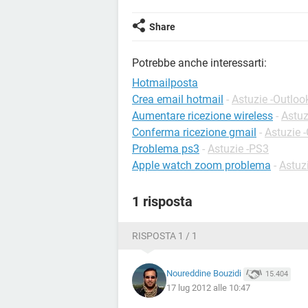
Share
Potrebbe anche interessarti:
Hotmailposta
Crea email hotmail
-
Astuzie -Outloo
Aumentare ricezione wireless
-
Astuz
Conferma ricezione gmail
-
Astuzie 
Problema ps3
-
Astuzie -PS3
Apple watch zoom problema
-
Astuz
1 risposta
RISPOSTA 1 / 1
Noureddine Bouzidi
15.404
17 lug 2012 alle 10:47