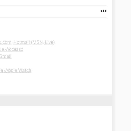
k.com, Hotmail (MSN, Live)
ie -Accesso
-Gmail
ie -Apple Watch