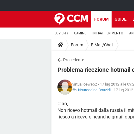
FORUM
GUIDE
COVID-19
GAMING
INTRATTENIMENTO
AN
Forum
E-Mail/Chat
Precedente
Problema ricezione hotmail d
virtualloewe52
- 17 lug 2012 alle 09:
Noureddine Bouzidi
-
17 lug 2012 
Ciao,
Non ricevo hotmail dalla russia il m
riesco a ricevere neanche gmail op