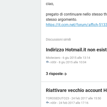
ciao,
pregato di continuare nello stesso th
stesso argomento.
https://it.ccm.net/forum/affich-513
Discussioni simili
Indirizzo Hotmail.it non esis
Misterzero
-
6 giu 2015 alle 13:14
n00r
-
8 giu 2015 alle 10:04
3 risposte
Riattivare vecchio account 
TOROSEDUTO23
-
24 feb 2017 alle 15:50
n00r
-
24 feb 2017 alle 17:16