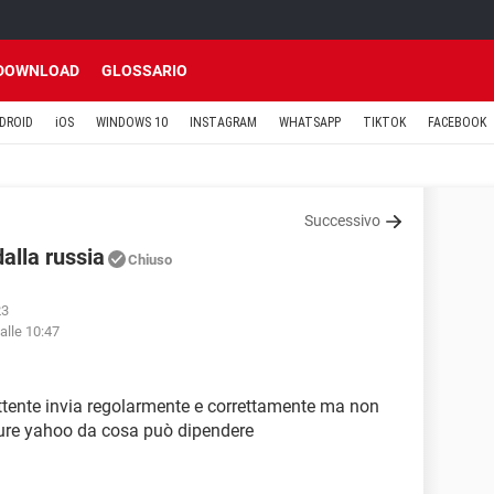
DOWNLOAD
GLOSSARIO
DROID
iOS
WINDOWS 10
INSTAGRAM
WHATSAPP
TIKTOK
FACEBOOK
Successivo
alla russia
Chiuso
23
alle 10:47
ittente invia regolarmente e correttamente ma non
pure yahoo da cosa può dipendere