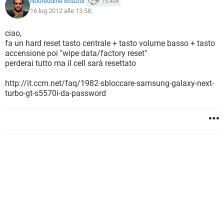
Noureddine Bouzidi
15.404
16 lug 2012 alle 13:58
ciao,
fa un hard reset tasto centrale + tasto volume basso + tasto
accensione poi "wipe data/factory reset"
perderai tutto ma il cell sarà resettato
http://it.ccm.net/faq/1982-sbloccare-samsung-galaxy-next-
turbo-gt-s5570i-da-password