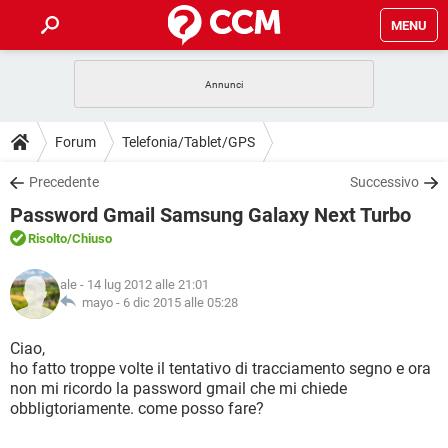
MENU
HOME
COVID-19
GAMING
GUIDE
Forum
Telefonia/Tablet/GPS
INTRATTENIMENTO
ANDROID
COVID-19
GAMING
DOWNLOAD
Precedente
Successivo
iOS
WINDOWS 10
INTRATTENIMENTO
ANDROID
Password Gmail Samsung Galaxy Next Turbo
INSTAGRAM
COVID-19
WHATSAPP
GAMING
FORUM
iOS
WINDOWS 10
Risolto
/Chiuso
TIKTOK
INTRATTENIMENTO
FACEBOOK
ANDROID
INSTAGRAM
COVID-19
WHATSAPP
GAMING
GLOSSARIO
HARDWARE
iOS
ale
- 14 lug 2012 alle 21:01
WINDOWS 10
TIKTOK
INTRATTENIMENTO
FACEBOOK
ANDROID
mayo -
6 dic 2015 alle 05:28
INSTAGRAM
COVID-19
WHATSAPP
GAMING
HARDWARE
iOS
WINDOWS 10
Ciao,
TIKTOK
INTRATTENIMENTO
FACEBOOK
ANDROID
ho fatto troppe volte il tentativo di tracciamento segno e ora
INSTAGRAM
WHATSAPP
non mi ricordo la password gmail che mi chiede
HARDWARE
iOS
WINDOWS 10
TIKTOK
FACEBOOK
obbligtoriamente. come posso fare?
INSTAGRAM
WHATSAPP
HARDWARE