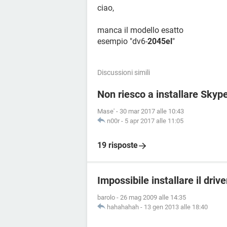
ciao,
manca il modello esatto
esempio "dv6-
2045el
"
Discussioni simili
Non riesco a installare Skyp
Mase'
-
30 mar 2017 alle 10:43
n00r
-
5 apr 2017 alle 11:05
19 risposte
Impossibile installare il driv
barolo
-
26 mag 2009 alle 14:35
hahahahah
-
13 gen 2013 alle 18:40