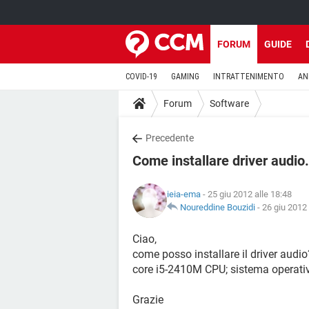
FORUM
GUIDE
COVID-19
GAMING
INTRATTENIMENTO
AN
Forum
Software
Precedente
Come installare driver audio.
ieia-ema
- 25 giu 2012 alle 18:48
Noureddine Bouzidi
-
26 giu 2012 
Ciao,
come posso installare il driver audio?
core i5-2410M CPU; sistema operativ
Grazie