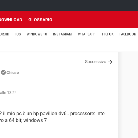
DOWNLOAD
GLOSSARIO
DROID
iOS
WINDOWS 10
INSTAGRAM
WHATSAPP
TIKTOK
FACEBOOK
Successivo
Chiuso
alle 13:24
 il mio pc è un hp pavilion dv6.. processore: intel
o a 64 bit; windows 7