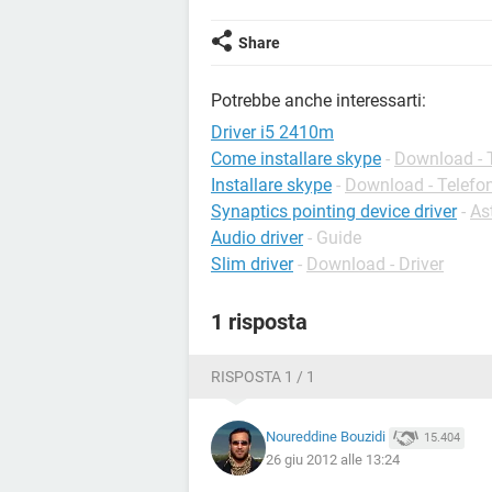
Share
Potrebbe anche interessarti:
Driver i5 2410m
Come installare skype
-
Download - T
Installare skype
-
Download - Telefon
Synaptics pointing device driver
-
As
Audio driver
- Guide
Slim driver
-
Download - Driver
1 risposta
RISPOSTA 1 / 1
Noureddine Bouzidi
15.404
26 giu 2012 alle 13:24