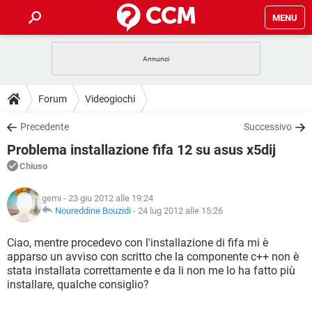
MENU
HOME
COVID-19
GAMING
GUIDE
Forum
Videogiochi
INTRATTENIMENTO
ANDROID
COVID-19
GAMING
DOWNLOAD
Precedente
Successivo
iOS
WINDOWS 10
INTRATTENIMENTO
ANDROID
Problema installazione fifa 12 su asus x5dij
INSTAGRAM
COVID-19
WHATSAPP
GAMING
FORUM
iOS
WINDOWS 10
Chiuso
TIKTOK
INTRATTENIMENTO
FACEBOOK
ANDROID
INSTAGRAM
COVID-19
WHATSAPP
GAMING
GLOSSARIO
HARDWARE
iOS
gemi
- 23 giu 2012 alle 19:24
WINDOWS 10
TIKTOK
INTRATTENIMENTO
FACEBOOK
ANDROID
Noureddine Bouzidi
-
24 lug 2012 alle 15:26
INSTAGRAM
COVID-19
WHATSAPP
GAMING
HARDWARE
iOS
WINDOWS 10
Ciao, mentre procedevo con l'installazione di fifa mi è
TIKTOK
INTRATTENIMENTO
FACEBOOK
ANDROID
apparso un avviso con scritto che la componente c++ non è
INSTAGRAM
WHATSAPP
stata installata correttamente e da li non me lo ha fatto più
HARDWARE
iOS
WINDOWS 10
TIKTOK
FACEBOOK
installare, qualche consiglio?
INSTAGRAM
WHATSAPP
HARDWARE