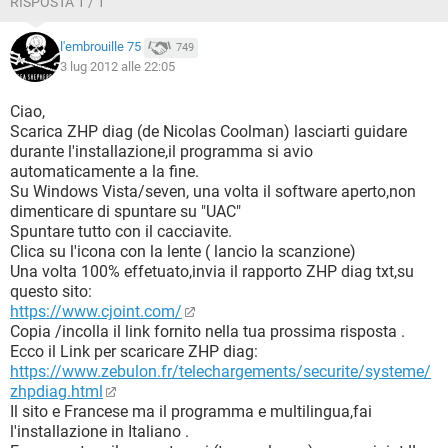
RISPOSTA 1 / 1
l'embrouille 75
749
3 lug 2012 alle 22:05
Ciao,
Scarica ZHP diag (de Nicolas Coolman) lasciarti guidare
durante l'installazione,il programma si avio
automaticamente a la fine.
Su Windows Vista/seven, una volta il software aperto,non
dimenticare di spuntare su "UAC"
Spuntare tutto con il cacciavite.
Clica su l'icona con la lente ( lancio la scanzione)
Una volta 100% effetuato,invia il rapporto ZHP diag txt,su
questo sito:
https://www.cjoint.com/
Copia /incolla il link fornito nella tua prossima risposta .
Ecco il Link per scaricare ZHP diag:
https://www.zebulon.fr/telechargements/securite/systeme/
zhpdiag.html
Il sito e Francese ma il programma e multilingua,fai
l'installazione in Italiano .