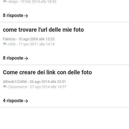
drago
-
10 feb 2014 alle 18:36
8 risposte
come trovare l'url delle mie foto
Patricia
-
10 ago 2009 alle 15:25
n00r
-
17 gen 2011 alle 14:16
8 risposte
Come creare dei link con delle foto
Alfredo123456
-
26 ago 2014 alle 23:51
Casamarce
-
27 ago 2014 alle 14:57
4 risposte