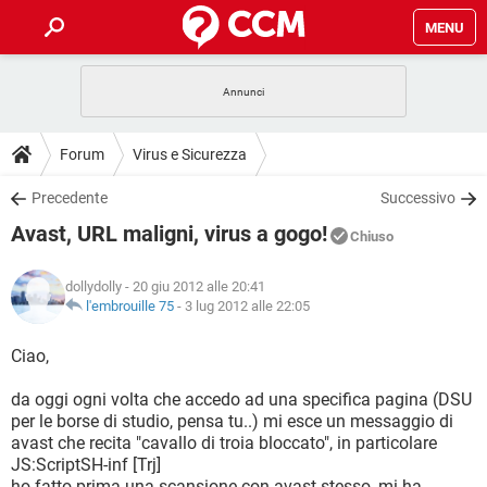
MENU
HOME
COVID-19
GAMING
GUIDE
Forum
Virus e Sicurezza
INTRATTENIMENTO
ANDROID
COVID-19
GAMING
DOWNLOAD
Precedente
Successivo
iOS
WINDOWS 10
INTRATTENIMENTO
ANDROID
Avast, URL maligni, virus a gogo!
INSTAGRAM
COVID-19
WHATSAPP
GAMING
Chiuso
FORUM
iOS
WINDOWS 10
TIKTOK
INTRATTENIMENTO
FACEBOOK
ANDROID
dollydolly
- 20 giu 2012 alle 20:41
INSTAGRAM
COVID-19
WHATSAPP
GAMING
GLOSSARIO
l'embrouille 75
-
3 lug 2012 alle 22:05
HARDWARE
iOS
WINDOWS 10
TIKTOK
INTRATTENIMENTO
FACEBOOK
ANDROID
INSTAGRAM
COVID-19
WHATSAPP
GAMING
Ciao,
HARDWARE
iOS
WINDOWS 10
TIKTOK
INTRATTENIMENTO
FACEBOOK
ANDROID
da oggi ogni volta che accedo ad una specifica pagina (DSU
INSTAGRAM
WHATSAPP
per le borse di studio, pensa tu..) mi esce un messaggio di
HARDWARE
iOS
WINDOWS 10
TIKTOK
FACEBOOK
avast che recita "cavallo di troia bloccato", in particolare
INSTAGRAM
WHATSAPP
JS:ScriptSH-inf [Trj]
HARDWARE
ho fatto prima una scansione con avast stesso, mi ha