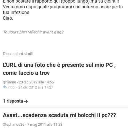
E non postare il rapporto qui (troppo lungo),ma su cjoint !!
Vedremmo dopo quale programmi che potremo usare per la
tua infezione
Ciao,
Toujours bien réfléchir avant d'agir
Discussioni simili
L'URL di una foto che è presente sul mio PC ,
come faccio a trov
gimarno
-
23 dic 2012 alle 14:56
n00r
-
24 dic 2012 alle 17:27
1 risposta
Avast...scadenza scaduta mi bolcchi il pc???
Stephanos26
-
7 mag 2011 alle 11:23