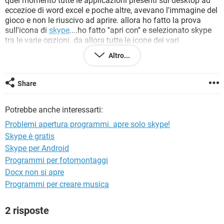
quel momento tutte le applicazioni presenti sul desktop ad
TIKTOK
FACEBOOK
eccezioe di word excel e poche altre, avevano l'immagine del
gioco e non le riuscivo ad aprire. allora ho fatto la prova
HARDWARE
sull'icona di
skype
....ho fatto ''apri con'' e selezionato skype
tra le varie opzioni. da allora tutte le icone dei vari
peogrammi sul desktop hanno l'icona di skype e se provo ad
Altro...
aprirli si apre automaticamente skype. S.O. windows 7
ultimate, non ho punti di backup. come posso risolvere il
problema e ripristinare il tutto ( ho provato qualcosa dalle
Share
opzioni ripristino impostazione che fornisce windows, ma
niente...)?
Potrebbe anche interessarti:
Problemi apertura programmi. apre solo skype!
Skype è gratis
Skype per Android
Programmi per fotomontaggi
Docx non si apre
Programmi per creare musica
2 risposte