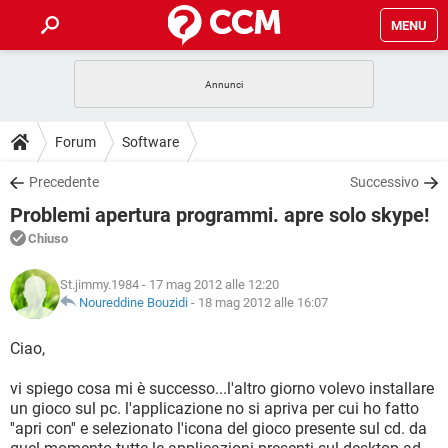
MENU
HOME
COVID-19
GAMING
GUIDE
Forum
Software
INTRATTENIMENTO
ANDROID
COVID-19
GAMING
DOWNLOAD
Precedente
Successivo
iOS
WINDOWS 10
INTRATTENIMENTO
ANDROID
Problemi apertura programmi. apre solo skype!
INSTAGRAM
COVID-19
WHATSAPP
GAMING
FORUM
iOS
WINDOWS 10
Chiuso
TIKTOK
INTRATTENIMENTO
FACEBOOK
ANDROID
INSTAGRAM
COVID-19
WHATSAPP
GAMING
GLOSSARIO
HARDWARE
iOS
St.jimmy.1984
- 17 mag 2012 alle 12:20
WINDOWS 10
TIKTOK
INTRATTENIMENTO
FACEBOOK
ANDROID
Noureddine Bouzidi
-
18 mag 2012 alle 16:07
INSTAGRAM
COVID-19
WHATSAPP
GAMING
HARDWARE
iOS
WINDOWS 10
Ciao,
TIKTOK
INTRATTENIMENTO
FACEBOOK
ANDROID
INSTAGRAM
WHATSAPP
vi spiego cosa mi è successo...l'altro giorno volevo installare
HARDWARE
iOS
WINDOWS 10
TIKTOK
FACEBOOK
un gioco sul pc. l'applicazione no si apriva per cui ho fatto
INSTAGRAM
WHATSAPP
''apri con'' e selezionato l'icona del gioco presente sul cd. da
HARDWARE