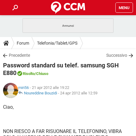
MENU
HOME
COVID-19
GAMING
GUIDE
Forum
Telefonia/Tablet/GPS
INTRATTENIMENTO
ANDROID
COVID-19
GAMING
DOWNLOAD
Precedente
Successivo
iOS
WINDOWS 10
INTRATTENIMENTO
ANDROID
Password standard su telef. samsung SGH
INSTAGRAM
COVID-19
WHATSAPP
GAMING
FORUM
iOS
WINDOWS 10
E880
Risolto
/Chiuso
TIKTOK
INTRATTENIMENTO
FACEBOOK
ANDROID
INSTAGRAM
COVID-19
WHATSAPP
GAMING
GLOSSARIO
HARDWARE
iOS
WINDOWS 10
miri56
- 21 apr 2012 alle 19:22
TIKTOK
INTRATTENIMENTO
FACEBOOK
ANDROID
Noureddine Bouzidi
-
24 apr 2012 alle 12:59
INSTAGRAM
COVID-19
WHATSAPP
GAMING
HARDWARE
iOS
WINDOWS 10
Ciao,
TIKTOK
INTRATTENIMENTO
FACEBOOK
ANDROID
INSTAGRAM
WHATSAPP
HARDWARE
iOS
WINDOWS 10
TIKTOK
FACEBOOK
INSTAGRAM
WHATSAPP
NON RIESCO A FAR RISUONARE IL TELEFONINO, VIBRA
HARDWARE