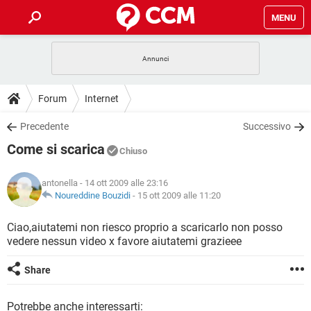
MENU
HOME
COVID-19
GAMING
GUIDE
Forum
Internet
INTRATTENIMENTO
ANDROID
COVID-19
GAMING
DOWNLOAD
Precedente
Successivo
iOS
WINDOWS 10
INTRATTENIMENTO
ANDROID
Come si scarica
INSTAGRAM
COVID-19
WHATSAPP
GAMING
Chiuso
FORUM
iOS
WINDOWS 10
TIKTOK
INTRATTENIMENTO
FACEBOOK
ANDROID
antonella
- 14 ott 2009 alle 23:16
INSTAGRAM
COVID-19
WHATSAPP
GAMING
GLOSSARIO
Noureddine Bouzidi
-
15 ott 2009 alle 11:20
HARDWARE
iOS
WINDOWS 10
TIKTOK
INTRATTENIMENTO
FACEBOOK
ANDROID
INSTAGRAM
COVID-19
WHATSAPP
GAMING
Ciao,aiutatemi non riesco proprio a scaricarlo non posso
HARDWARE
iOS
WINDOWS 10
vedere nessun video x favore aiutatemi grazieee
TIKTOK
INTRATTENIMENTO
FACEBOOK
ANDROID
INSTAGRAM
WHATSAPP
HARDWARE
iOS
WINDOWS 10
Share
TIKTOK
FACEBOOK
INSTAGRAM
WHATSAPP
HARDWARE
Potrebbe anche interessarti: