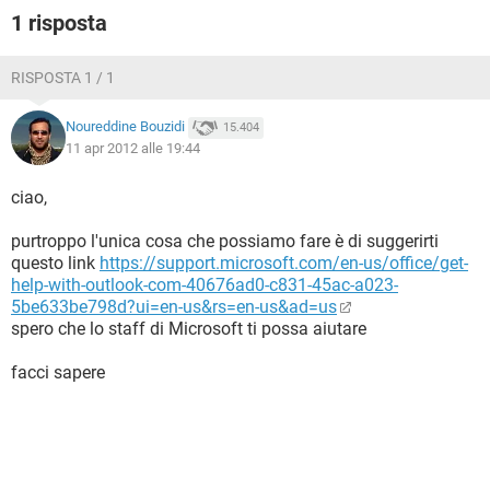
importanti!
1 risposta
Un mio contatto questa mattina mi ha inviato una mail
dicendo che il mio account gli mandava delle mail vuote,
come se fossero spam! Ho fatto allora la ricerca di virus, ma
RISPOSTA 1 / 1
niente, nessun virus rilevato!
Noureddine Bouzidi
15.404
Confido in voi.. nel caso lascio una mail che ho fatto poco fa
11 apr 2012 alle 19:44
con Gmail ed è:
edocore52 chiocciola gmail.com
ciao,
Grazie, Edoardo
purtroppo l'unica cosa che possiamo fare è di suggerirti
questo link
https://support.microsoft.com/en-us/office/get-
help-with-outlook-com-40676ad0-c831-45ac-a023-
5be633be798d?ui=en-us&rs=en-us&ad=us
spero che lo staff di Microsoft ti possa aiutare
facci sapere