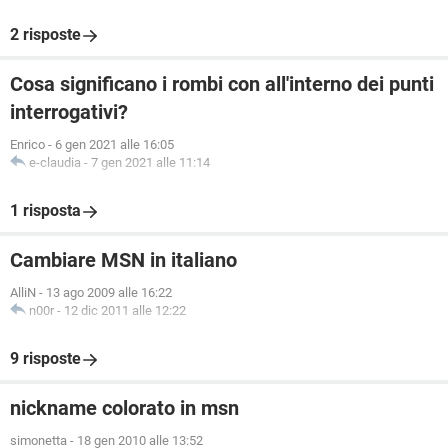
2 risposte
Cosa significano i rombi con all'interno dei punti
interrogativi?
Enrico
-
6 gen 2021 alle 16:05
e-claudia
-
7 gen 2021 alle 11:14
1 risposta
Cambiare MSN in italiano
AlliN
-
13 ago 2009 alle 16:22
n00r
-
12 dic 2011 alle 12:22
9 risposte
nickname colorato in msn
simonetta
-
18 gen 2010 alle 13:52