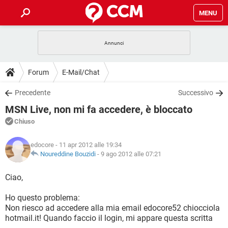
MENU
HOME
COVID-19
GAMING
GUIDE
Forum
E-Mail/Chat
INTRATTENIMENTO
ANDROID
COVID-19
GAMING
DOWNLOAD
Precedente
Successivo
iOS
WINDOWS 10
INTRATTENIMENTO
ANDROID
MSN Live, non mi fa accedere, è bloccato
INSTAGRAM
COVID-19
WHATSAPP
GAMING
FORUM
iOS
WINDOWS 10
Chiuso
TIKTOK
INTRATTENIMENTO
FACEBOOK
ANDROID
INSTAGRAM
COVID-19
WHATSAPP
GAMING
GLOSSARIO
HARDWARE
iOS
edocore
- 11 apr 2012 alle 19:34
WINDOWS 10
TIKTOK
INTRATTENIMENTO
FACEBOOK
ANDROID
Noureddine Bouzidi
-
9 ago 2012 alle 07:21
INSTAGRAM
COVID-19
WHATSAPP
GAMING
HARDWARE
iOS
WINDOWS 10
Ciao,
TIKTOK
INTRATTENIMENTO
FACEBOOK
ANDROID
INSTAGRAM
WHATSAPP
Ho questo problema:
HARDWARE
iOS
WINDOWS 10
TIKTOK
FACEBOOK
Non riesco ad accedere alla mia email edocore52 chiocciola
INSTAGRAM
WHATSAPP
hotmail.it! Quando faccio il login, mi appare questa scritta
HARDWARE