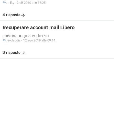
miky
-
2 ott 2010 alle 16:25
4 risposte
Recuperare account mail Libero
michelin2
-
8 ago 2019 alle 17:11
e-claudia
-
12 ago 2019 alle 09:14
3 risposte