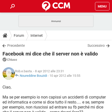
MENU
HOME
COVID-19
GAMING
GUIDE
Forum
Internet
INTRATTENIMENTO
ANDROID
COVID-19
GAMING
DOWNLOAD
Precedente
Successivo
iOS
WINDOWS 10
INTRATTENIMENTO
ANDROID
Facebook mi dice che il server non è valido
INSTAGRAM
COVID-19
WHATSAPP
GAMING
FORUM
iOS
WINDOWS 10
Chiuso
TIKTOK
INTRATTENIMENTO
FACEBOOK
ANDROID
INSTAGRAM
COVID-19
WHATSAPP
GAMING
GLOSSARIO
HARDWARE
iOS
Rob.e.basta.
- 8 apr 2012 alle 23:31
WINDOWS 10
TIKTOK
INTRATTENIMENTO
FACEBOOK
ANDROID
Noureddine Bouzidi
-
10 apr 2012 alle 15:55
INSTAGRAM
COVID-19
WHATSAPP
GAMING
HARDWARE
iOS
WINDOWS 10
Ciao,
TIKTOK
INTRATTENIMENTO
FACEBOOK
ANDROID
INSTAGRAM
WHATSAPP
Ma se per esempio io non capissi un accidenti di computer
HARDWARE
iOS
WINDOWS 10
TIKTOK
FACEBOOK
ed informatica e come si dice tutto il resto..... e se, sempre
INSTAGRAM
WHATSAPP
per esempio, non riuscissi ad entrare su fb perché mi dice
HARDWARE