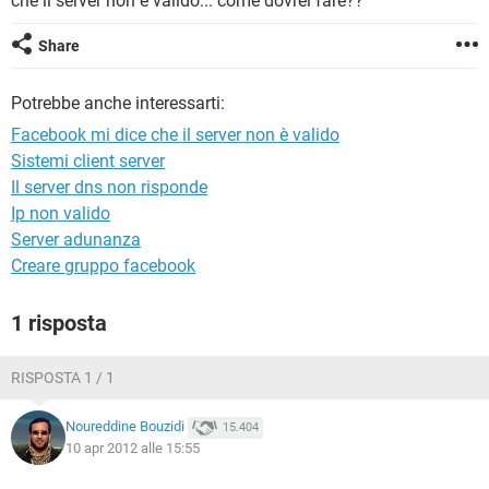
che il server non è valido... come dovrei fare??
TIKTOK
FACEBOOK
HARDWARE
Share
Potrebbe anche interessarti:
Facebook mi dice che il server non è valido
Sistemi client server
Il server dns non risponde
Ip non valido
Server adunanza
Creare gruppo facebook
1 risposta
RISPOSTA 1 / 1
Noureddine Bouzidi
15.404
10 apr 2012 alle 15:55