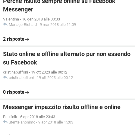
Perché risulto sempre online su Facebook
Messenger
Valentina
-
16 gen 2018 alle 00:33
ManagerRichard
-
9 mar 2018 alle 11:09
2 risposte
Stato online e offline alternato pur non essendo
su Facebook
cristinabuffoni
-
19 ott 2023 alle 00:12
cristinabuffoni
-
19 ott 2023 alle 00:12
0 risposte
Messenger impazzito risulto offline e online
Paulfolk
-
6 apr 2018 alle 23:43
utente anonimo
-
9 apr 2018 alle 15:03