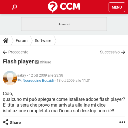
MENU
HOME
COVID-19
GAMING
GUIDE
Forum
Software
INTRATTENIMENTO
ANDROID
COVID-19
GAMING
DOWNLOAD
Precedente
Successivo
iOS
WINDOWS 10
INTRATTENIMENTO
ANDROID
Flash player
INSTAGRAM
COVID-19
WHATSAPP
GAMING
Chiuso
FORUM
iOS
WINDOWS 10
TIKTOK
INTRATTENIMENTO
FACEBOOK
ANDROID
sabry
- 12 ott 2009 alle 23:38
INSTAGRAM
COVID-19
WHATSAPP
GAMING
GLOSSARIO
Noureddine Bouzidi
-
13 ott 2009 alle 11:31
HARDWARE
iOS
WINDOWS 10
TIKTOK
INTRATTENIMENTO
FACEBOOK
ANDROID
INSTAGRAM
COVID-19
WHATSAPP
GAMING
Ciao,
HARDWARE
iOS
WINDOWS 10
qualcuno mi può spiegare come istallare adobe flash player?
TIKTOK
INTRATTENIMENTO
FACEBOOK
ANDROID
E' ttta la sera che provo ma arrivata alla ine mi dice
INSTAGRAM
WHATSAPP
istallazione completata ma l'icona sul desktop non c'è!!
HARDWARE
iOS
WINDOWS 10
TIKTOK
FACEBOOK
INSTAGRAM
WHATSAPP
Share
HARDWARE