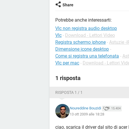
Share
Potrebbe anche interessarti:
Vlc non registra audio desktop
Vlc
-
Download - Lettori Video
Registra schermo iphone
-
Astuzie -
Dimensione icone desktop
-
Come si registra una telefonata
-
Ast
Vlc per mac
-
Download - Lettori Vid
1 risposta
RISPOSTA 1 / 1
Noureddine Bouzidi
15.404
13 ott 2009 alle 18:28
ciao, scarica il driver dal sito di ac