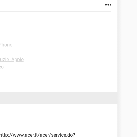
IPhone
uzie -Apple
eo
er http://www.acer.it/acer/service.do?