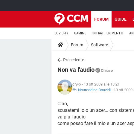
FORUM
GUIDE
COVID-19
GAMING
INTRATTENIMENTO
AN
Forum
Software
Precedente
Non va l'audio
Chiuso
cry-p
- 13 ott 2009 alle 18:21
Noureddine Bouzidi
-
13 ott 2009 
Ciao,
scusatemi io o un acer... con sistem
va piu l'audio
come posso fare il mio e un acer as