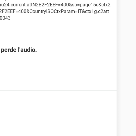
nu24.current.attN2B2F2EEF=400&sp=page15e&ctx2
2F2EEF=400&CountryISOCtxParam=IT&ctx1g.c2att
20043
perde l'audio.