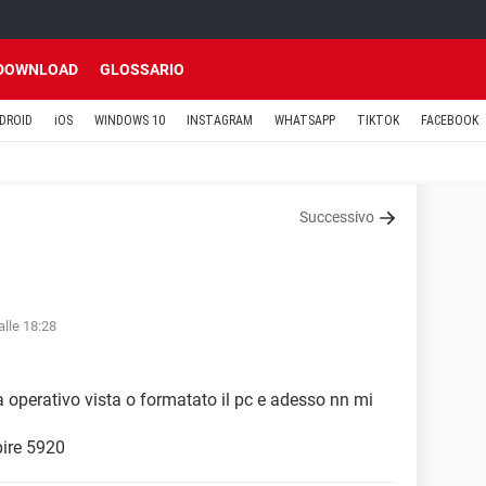
DOWNLOAD
GLOSSARIO
DROID
iOS
WINDOWS 10
INSTAGRAM
WHATSAPP
TIKTOK
FACEBOOK
Successivo
alle 18:28
a operativo vista o formatato il pc e adesso nn mi
pire 5920