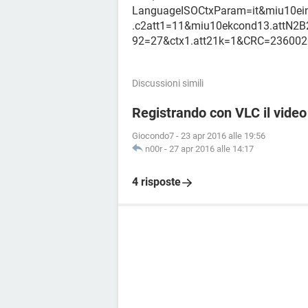
LanguageISOCtxParam=it&miu10ei
.c2att1=11&miu10ekcond13.attN2B
92=27&ctx1.att21k=1&CRC=23600
Discussioni simili
Registrando con VLC il video 
Giocondo7
-
23 apr 2016 alle 19:56
n00r
-
27 apr 2016 alle 14:17
4 risposte