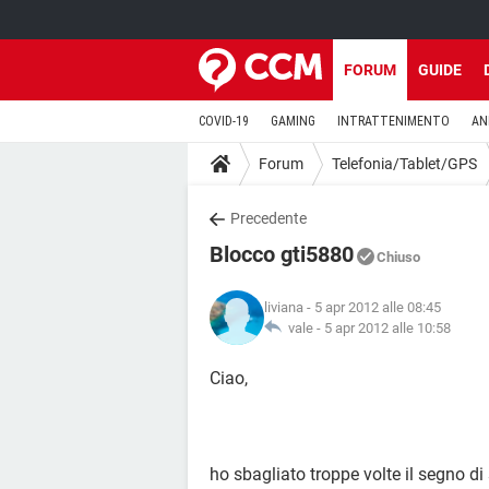
FORUM
GUIDE
COVID-19
GAMING
INTRATTENIMENTO
AN
Forum
Telefonia/Tablet/GPS
Precedente
Blocco gti5880
Chiuso
liviana
- 5 apr 2012 alle 08:45
vale -
5 apr 2012 alle 10:58
Ciao,
ho sbagliato troppe volte il segno 