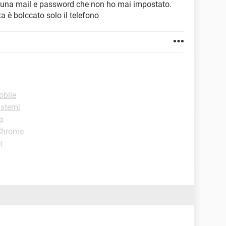
e una mail e password che non ho mai impostato.
a è bolccato solo il telefono
obile
istemi
p
 Chrome
t