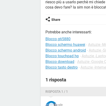
riesco più a usarlo perchè mi chied
cosa devo fare? la sim non è bloccat
Share
Potrebbe anche interessarti:
Blocco gti5880
Blocco schermo huawei
-
Astuzie -M
Blocco schermo android
-
Astuzie -S
Blocco touchpad hp
-
Astuzie -Lapto
Blocco download
-
Astuzie -Google
Blocco tasto destro
-
Astuzie -Interne
1 risposta
RISPOSTA 1 / 1
vale