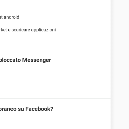
nt android
rket e scaricare applicazioni
bloccato Messenger
oraneo su Facebook?