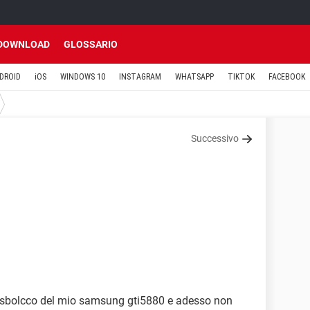
DOWNLOAD
GLOSSARIO
DROID
iOS
WINDOWS 10
INSTAGRAM
WHATSAPP
TIKTOK
FACEBOOK
Successivo
di sbolcco del mio samsung gti5880 e adesso non