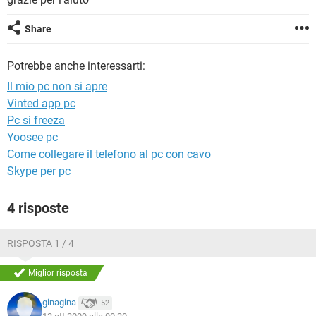
TIKTOK
FACEBOOK
HARDWARE
Share
Potrebbe anche interessarti:
Il mio pc non si apre
Vinted app pc
Pc si freeza
Yoosee pc
Come collegare il telefono al pc con cavo
Skype per pc
4 risposte
RISPOSTA 1 / 4
Miglior risposta
ginagina
52