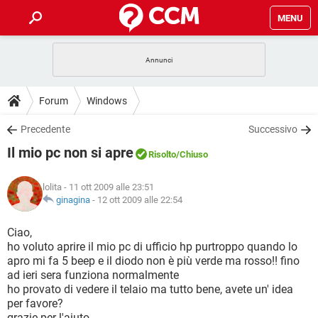
MENU
HOME
COVID-19
GAMING
GUIDE
Forum
Windows
INTRATTENIMENTO
ANDROID
COVID-19
GAMING
DOWNLOAD
Precedente
Successivo
iOS
WINDOWS 10
INTRATTENIMENTO
ANDROID
Il mio pc non si apre
INSTAGRAM
COVID-19
WHATSAPP
GAMING
Risolto
/Chiuso
FORUM
iOS
WINDOWS 10
TIKTOK
INTRATTENIMENTO
FACEBOOK
ANDROID
lolita
- 11 ott 2009 alle 23:51
INSTAGRAM
COVID-19
WHATSAPP
GAMING
GLOSSARIO
ginagina
-
12 ott 2009 alle 22:54
HARDWARE
iOS
WINDOWS 10
TIKTOK
INTRATTENIMENTO
FACEBOOK
ANDROID
INSTAGRAM
COVID-19
WHATSAPP
GAMING
Ciao,
HARDWARE
iOS
WINDOWS 10
ho voluto aprire il mio pc di ufficio hp purtroppo quando lo
TIKTOK
INTRATTENIMENTO
FACEBOOK
ANDROID
apro mi fa 5 beep e il diodo non è più verde ma rosso!! fino
INSTAGRAM
WHATSAPP
ad ieri sera funziona normalmente
HARDWARE
iOS
WINDOWS 10
TIKTOK
FACEBOOK
ho provato di vedere il telaio ma tutto bene, avete un' idea
INSTAGRAM
WHATSAPP
per favore?
HARDWARE
grazie per l'aiuto