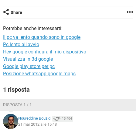
TIKTOK
FACEBOOK
HARDWARE
Share
Potrebbe anche interessarti:
Il pc va lento quando sono in google
Pc lento all'avvio
Hey google configura il mio dispositivo
Visualizza in 3d google
Google play store per pc
Posizione whatsapp google maps
1 risposta
RISPOSTA 1 / 1
Noureddine Bouzidi
15.404
21 mar 2012 alle 15:48