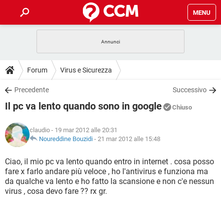
MENU
HOME
COVID-19
GAMING
GUIDE
Forum
Virus e Sicurezza
INTRATTENIMENTO
ANDROID
COVID-19
GAMING
DOWNLOAD
Precedente
Successivo
iOS
WINDOWS 10
INTRATTENIMENTO
ANDROID
Il pc va lento quando sono in google
INSTAGRAM
COVID-19
WHATSAPP
GAMING
Chiuso
FORUM
iOS
WINDOWS 10
TIKTOK
INTRATTENIMENTO
FACEBOOK
ANDROID
claudio
- 19 mar 2012 alle 20:31
INSTAGRAM
COVID-19
WHATSAPP
GAMING
GLOSSARIO
Noureddine Bouzidi
-
21 mar 2012 alle 15:48
HARDWARE
iOS
WINDOWS 10
TIKTOK
INTRATTENIMENTO
FACEBOOK
ANDROID
INSTAGRAM
COVID-19
WHATSAPP
GAMING
Ciao, il mio pc va lento quando entro in internet . cosa posso
HARDWARE
iOS
WINDOWS 10
fare x farlo andare più veloce , ho l'antivirus e funziona ma
TIKTOK
INTRATTENIMENTO
FACEBOOK
ANDROID
da qualche va lento e ho fatto la scansione e non c'e nessun
INSTAGRAM
WHATSAPP
virus , cosa devo fare ?? rx gr.
HARDWARE
iOS
WINDOWS 10
TIKTOK
FACEBOOK
INSTAGRAM
WHATSAPP
HARDWARE