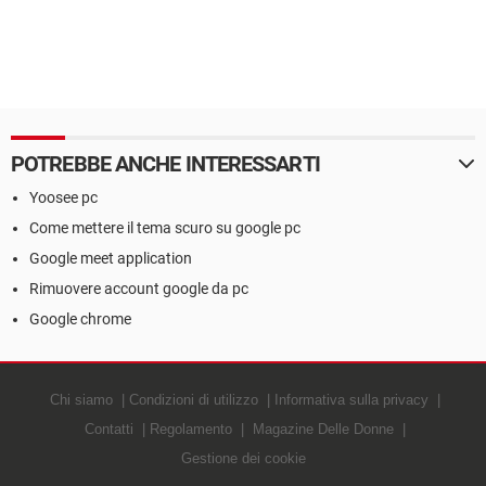
POTREBBE ANCHE INTERESSARTI
Yoosee pc
Come mettere il tema scuro su google pc
Google meet application
Rimuovere account google da pc
Google chrome
Chi siamo
Condizioni di utilizzo
Informativa sulla privacy
Contatti
Regolamento
Magazine Delle Donne
Gestione dei cookie