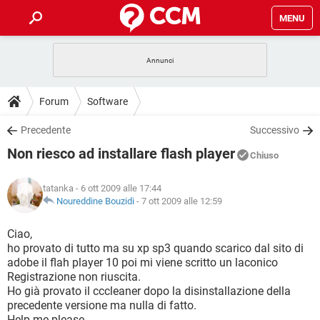
MENU
HOME
COVID-19
GAMING
GUIDE
Forum
Software
INTRATTENIMENTO
ANDROID
COVID-19
GAMING
DOWNLOAD
Precedente
Successivo
iOS
WINDOWS 10
INTRATTENIMENTO
ANDROID
Non riesco ad installare flash player
INSTAGRAM
COVID-19
WHATSAPP
GAMING
Chiuso
FORUM
iOS
WINDOWS 10
TIKTOK
INTRATTENIMENTO
FACEBOOK
ANDROID
tatanka
- 6 ott 2009 alle 17:44
INSTAGRAM
COVID-19
WHATSAPP
GAMING
GLOSSARIO
Noureddine Bouzidi
-
7 ott 2009 alle 12:59
HARDWARE
iOS
WINDOWS 10
TIKTOK
INTRATTENIMENTO
FACEBOOK
ANDROID
INSTAGRAM
COVID-19
WHATSAPP
GAMING
Ciao,
HARDWARE
iOS
WINDOWS 10
ho provato di tutto ma su xp sp3 quando scarico dal sito di
TIKTOK
INTRATTENIMENTO
FACEBOOK
ANDROID
adobe il flah player 10 poi mi viene scritto un laconico
INSTAGRAM
WHATSAPP
Registrazione non riuscita.
HARDWARE
iOS
WINDOWS 10
TIKTOK
FACEBOOK
Ho già provato il cccleaner dopo la disinstallazione della
INSTAGRAM
WHATSAPP
precedente versione ma nulla di fatto.
HARDWARE
Help me please.