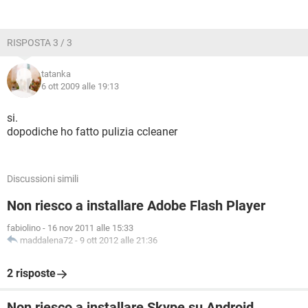
RISPOSTA 3 / 3
tatanka
6 ott 2009 alle 19:13
si.
dopodiche ho fatto pulizia ccleaner
Discussioni simili
Non riesco a installare Adobe Flash Player
fabiolino
-
16 nov 2011 alle 15:33
maddalena72
-
9 ott 2012 alle 21:36
2 risposte
Non riesco a installare Skype su Android