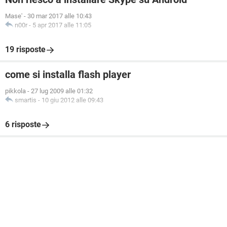
Mase'
-
30 mar 2017 alle 10:43
n00r
-
5 apr 2017 alle 11:05
19 risposte
come si installa flash player
pikkola
-
27 lug 2009 alle 01:32
smartis
-
10 giu 2012 alle 09:43
6 risposte