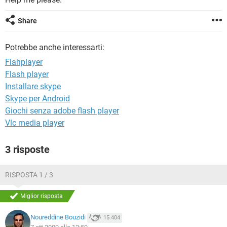
TIKTOK
FACEBOOK
HARDWARE
Share
Potrebbe anche interessarti:
Flahplayer
Flash player
Installare skype
Skype per Android
Giochi senza adobe flash player
Vlc media player
3 risposte
RISPOSTA 1 / 3
Miglior risposta
Noureddine Bouzidi
15.404