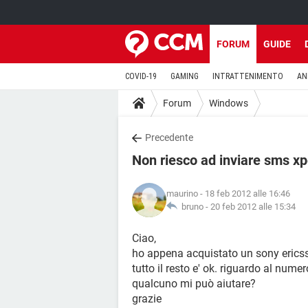
FORUM
GUIDE
COVID-19
GAMING
INTRATTENIMENTO
AN
Forum
Windows
Precedente
Non riesco ad inviare sms xp
maurino
- 18 feb 2012 alle 16:46
bruno -
20 feb 2012 alle 15:34
Ciao,
ho appena acquistato un sony ericss
tutto il resto e' ok. riguardo al numer
qualcuno mi può aiutare?
grazie