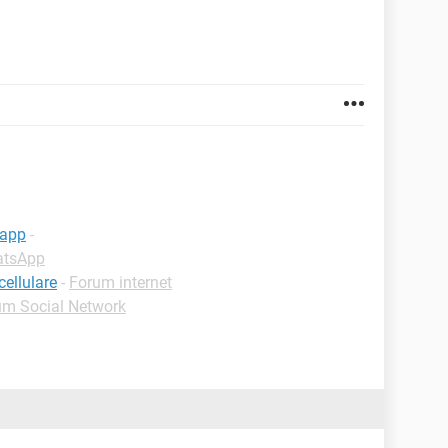
sapp
-
atsApp
cellulare
-
Forum internet
um Social Network