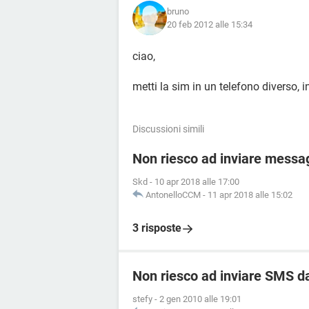
bruno
20 feb 2012 alle 15:34
ciao,
metti la sim in un telefono diverso, i
Discussioni simili
Non riesco ad inviare messag
Skd
-
10 apr 2018 alle 17:00
AntonelloCCM
-
11 apr 2018 alle 15:02
3 risposte
Non riesco ad inviare SMS da
stefy
-
2 gen 2010 alle 19:01