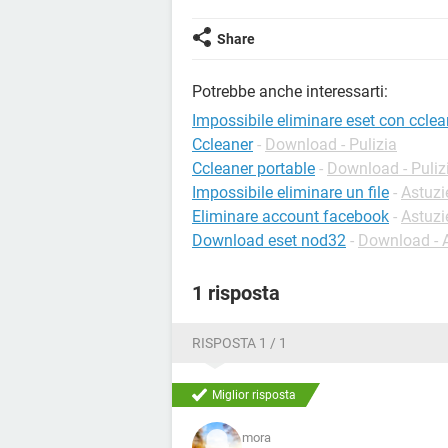
Share
Potrebbe anche interessarti:
Impossibile eliminare eset con cclea
Ccleaner
-
Download - Pulizia
Ccleaner portable
-
Download - Puliz
Impossibile eliminare un file
-
Astuzi
Eliminare account facebook
-
Astuzi
Download eset nod32
-
Download - A
1 risposta
RISPOSTA 1 / 1
Miglior risposta
mora