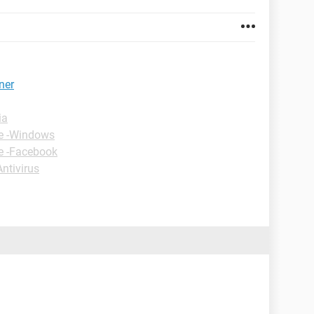
ner
ia
e -Windows
e -Facebook
ntivirus