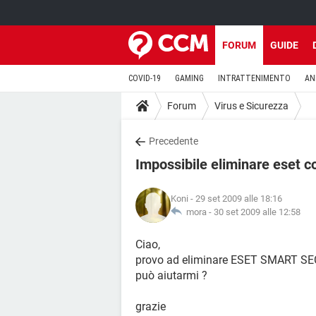
FORUM
GUIDE
COVID-19
GAMING
INTRATTENIMENTO
AN
Forum
Virus e Sicurezza
Precedente
Impossibile eliminare eset c
Koni
- 29 set 2009 alle 18:16
mora -
30 set 2009 alle 12:58
Ciao,
provo ad eliminare ESET SMART SE
può aiutarmi ?
grazie