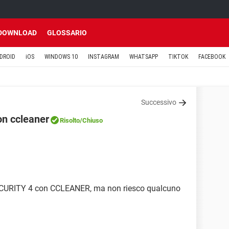
DOWNLOAD
GLOSSARIO
DROID
iOS
WINDOWS 10
INSTAGRAM
WHATSAPP
TIKTOK
FACEBOOK
Successivo
on ccleaner
Risolto
/Chiuso
CURITY 4 con CCLEANER, ma non riesco qualcuno