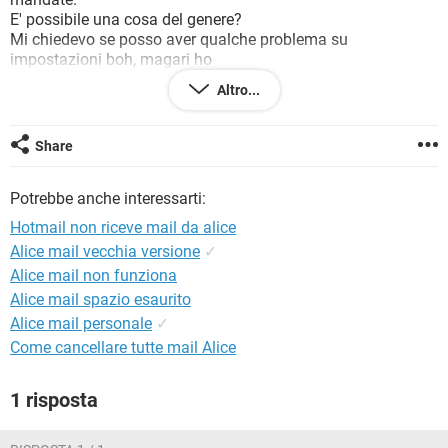
TIKTOK
FACEBOOK
E' possibile una cosa del genere?
Mi chiedevo se posso aver qualche problema su
HARDWARE
impostazioni boh, magari ho
qualche impostazione sbagliata sulla ricezzione di alcune
Altro...
persone..
Sapete consigliarmi qualcosa?
Grazie! Andrea.
Share
Potrebbe anche interessarti:
Hotmail non riceve mail da alice
Alice mail vecchia versione
✓
Alice mail non funziona
Alice mail spazio esaurito
Alice mail personale
✓
Come cancellare tutte mail Alice
1 risposta