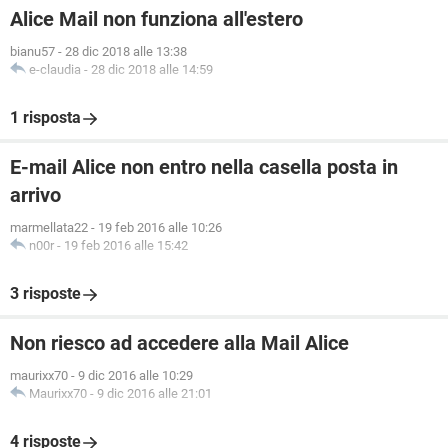
Alice Mail non funziona all'estero
bianu57
-
28 dic 2018 alle 13:38
e-claudia
-
28 dic 2018 alle 14:59
1 risposta
E-mail Alice non entro nella casella posta in
arrivo
marmellata22
-
19 feb 2016 alle 10:26
n00r
-
19 feb 2016 alle 15:42
3 risposte
Non riesco ad accedere alla Mail Alice
maurixx70
-
9 dic 2016 alle 10:29
Maurixx70
-
9 dic 2016 alle 21:01
4 risposte