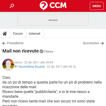
MENU
HOME
COVID-19
GAMING
GUIDE
Forum
Internet
INTRATTENIMENTO
ANDROID
COVID-19
GAMING
DOWNLOAD
Precedente
Successivo
iOS
WINDOWS 10
INTRATTENIMENTO
ANDROID
Mail non ricevute
INSTAGRAM
COVID-19
WHATSAPP
GAMING
Chiuso
FORUM
iOS
WINDOWS 10
TIKTOK
INTRATTENIMENTO
FACEBOOK
ANDROID
ranca
- 22 dic 2011 alle 09:04
INSTAGRAM
COVID-19
WHATSAPP
GAMING
GLOSSARIO
Noureddine Bouzidi
-
22 dic 2011 alle 09:16
HARDWARE
iOS
WINDOWS 10
TIKTOK
INTRATTENIMENTO
FACEBOOK
ANDROID
INSTAGRAM
COVID-19
WHATSAPP
GAMING
Ciao,
HARDWARE
iOS
WINDOWS 10
da un po di tempo a questa parte ho un pò di problemi nella
TIKTOK
INTRATTENIMENTO
FACEBOOK
ANDROID
ricezzione delle mail.
INSTAGRAM
WHATSAPP
Ricevo bene quelle "pubblicitarie", e io le mie riesco a
HARDWARE
iOS
WINDOWS 10
TIKTOK
FACEBOOK
mandarle.
INSTAGRAM
WHATSAPP
Però non ricevo tante mail che son sicuro mi sono state
HARDWARE
mandate.