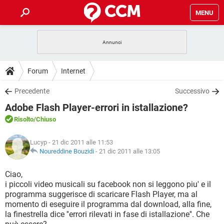
MENU
HOME
COVID-19
GAMING
GUIDE
Forum
Internet
INTRATTENIMENTO
ANDROID
COVID-19
GAMING
DOWNLOAD
Precedente
Successivo
iOS
WINDOWS 10
INTRATTENIMENTO
ANDROID
Adobe Flash Player-errori in istallazione?
INSTAGRAM
COVID-19
WHATSAPP
GAMING
FORUM
iOS
WINDOWS 10
Risolto
/Chiuso
TIKTOK
INTRATTENIMENTO
FACEBOOK
ANDROID
INSTAGRAM
COVID-19
WHATSAPP
GAMING
GLOSSARIO
HARDWARE
iOS
Lucyp
- 21 dic 2011 alle 11:53
WINDOWS 10
TIKTOK
INTRATTENIMENTO
FACEBOOK
ANDROID
Noureddine Bouzidi
-
21 dic 2011 alle 13:05
INSTAGRAM
COVID-19
WHATSAPP
GAMING
HARDWARE
iOS
WINDOWS 10
Ciao,
TIKTOK
INTRATTENIMENTO
FACEBOOK
ANDROID
i piccoli video musicali su facebook non si leggono piu' e il
INSTAGRAM
WHATSAPP
programma suggerisce di scaricare Flash Player, ma al
HARDWARE
iOS
WINDOWS 10
TIKTOK
FACEBOOK
momento di eseguire il programma dal download, alla fine,
INSTAGRAM
WHATSAPP
la finestrella dice ''errori rilevati in fase di istallazione''. Che
HARDWARE