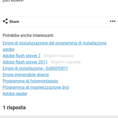
può essere?
TIKTOK
FACEBOOK
HARDWARE
Share
Potrebbe anche interessarti:
Errore di inizializzazione del programma di installazione
adobe
Adobe flash player 7
- Migliori risposte
Adobe flash player 2011
- Migliori risposte
Errore di installazione - 0x800f081f
Errore irreversibile directx
Programma di fotomontaggio
Programma di masterizzazione dvd
Adobe reader
1 risposta