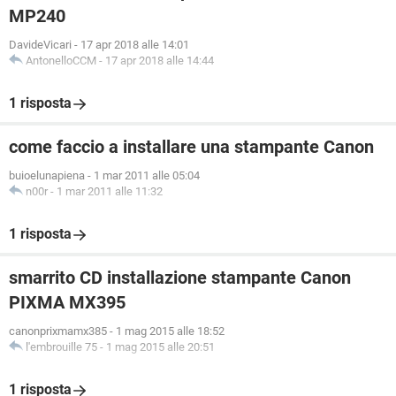
MP240
DavideVicari
-
17 apr 2018 alle 14:01
AntonelloCCM
-
17 apr 2018 alle 14:44
1 risposta
come faccio a installare una stampante Canon
buioelunapiena
-
1 mar 2011 alle 05:04
n00r
-
1 mar 2011 alle 11:32
1 risposta
smarrito CD installazione stampante Canon
PIXMA MX395
canonprixmamx385
-
1 mag 2015 alle 18:52
l'embrouille 75
-
1 mag 2015 alle 20:51
1 risposta