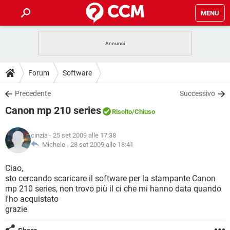
MENU
HOME
COVID-19
GAMING
GUIDE
Forum
Software
INTRATTENIMENTO
ANDROID
COVID-19
GAMING
DOWNLOAD
Precedente
Successivo
iOS
WINDOWS 10
INTRATTENIMENTO
ANDROID
Canon mp 210 series
INSTAGRAM
COVID-19
WHATSAPP
GAMING
Risolto
/Chiuso
FORUM
iOS
WINDOWS 10
TIKTOK
INTRATTENIMENTO
FACEBOOK
ANDROID
cinzia
- 25 set 2009 alle 17:38
INSTAGRAM
COVID-19
WHATSAPP
GAMING
GLOSSARIO
Michele -
28 set 2009 alle 18:41
HARDWARE
iOS
WINDOWS 10
TIKTOK
INTRATTENIMENTO
FACEBOOK
ANDROID
INSTAGRAM
COVID-19
WHATSAPP
GAMING
Ciao,
HARDWARE
iOS
WINDOWS 10
sto cercando scaricare il software per la stampante Canon
TIKTOK
INTRATTENIMENTO
FACEBOOK
ANDROID
mp 210 series, non trovo più il ci che mi hanno data quando
INSTAGRAM
WHATSAPP
l'ho acquistato
HARDWARE
iOS
WINDOWS 10
TIKTOK
FACEBOOK
grazie
INSTAGRAM
WHATSAPP
HARDWARE