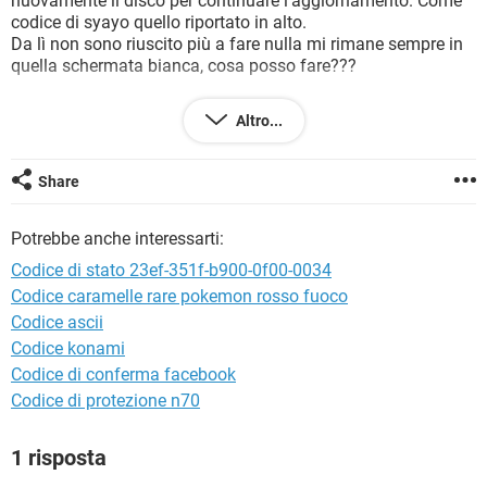
nuovamente il disco per continuare l'aggiornamento. Come
TIKTOK
FACEBOOK
codice di syayo quello riportato in alto.
Da lì non sono riuscito più a fare nulla mi rimane sempre in
HARDWARE
quella schermata bianca, cosa posso fare???
Altro...
Share
Potrebbe anche interessarti:
Codice di stato 23ef-351f-b900-0f00-0034
Codice caramelle rare pokemon rosso fuoco
Codice ascii
Codice konami
Codice di conferma facebook
Codice di protezione n70
1 risposta