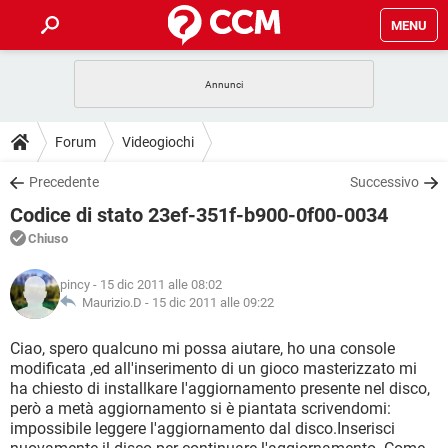
MENU
HOME
COVID-19
GAMING
GUIDE
Forum
Videogiochi
INTRATTENIMENTO
ANDROID
COVID-19
GAMING
DOWNLOAD
Precedente
Successivo
iOS
WINDOWS 10
INTRATTENIMENTO
ANDROID
Codice di stato 23ef-351f-b900-0f00-0034
INSTAGRAM
COVID-19
WHATSAPP
GAMING
FORUM
iOS
WINDOWS 10
Chiuso
TIKTOK
INTRATTENIMENTO
FACEBOOK
ANDROID
INSTAGRAM
COVID-19
WHATSAPP
GAMING
GLOSSARIO
HARDWARE
iOS
pincy
- 15 dic 2011 alle 08:02
WINDOWS 10
TIKTOK
INTRATTENIMENTO
FACEBOOK
ANDROID
Maurizio.D -
15 dic 2011 alle 09:22
INSTAGRAM
COVID-19
WHATSAPP
GAMING
HARDWARE
iOS
WINDOWS 10
Ciao, spero qualcuno mi possa aiutare, ho una console
TIKTOK
INTRATTENIMENTO
FACEBOOK
ANDROID
modificata ,ed all'inserimento di un gioco masterizzato mi
INSTAGRAM
WHATSAPP
ha chiesto di installkare l'aggiornamento presente nel disco,
HARDWARE
iOS
WINDOWS 10
TIKTOK
FACEBOOK
però a metà aggiornamento si è piantata scrivendomi:
INSTAGRAM
WHATSAPP
impossibile leggere l'aggiornamento dal disco.Inserisci
HARDWARE