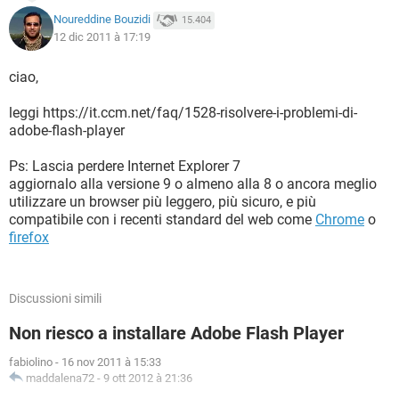
Noureddine Bouzidi
15.404
12 dic 2011 à 17:19
ciao,
leggi https://it.ccm.net/faq/1528-risolvere-i-problemi-di-
adobe-flash-player
Ps: Lascia perdere Internet Explorer 7
aggiornalo alla versione 9 o almeno alla 8 o ancora meglio
utilizzare un browser più leggero, più sicuro, e più
compatibile con i recenti standard del web come
Chrome
o
firefox
Discussioni simili
Non riesco a installare Adobe Flash Player
fabiolino
-
16 nov 2011 à 15:33
maddalena72
-
9 ott 2012 à 21:36