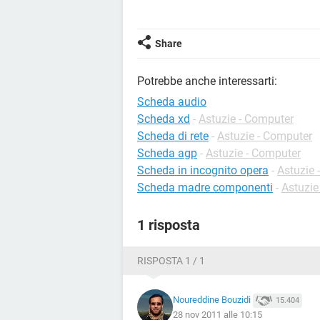
Share
Potrebbe anche interessarti:
Scheda audio
Scheda xd
-
Astuzie - Computer
Scheda di rete
-
Astuzie - Computer
Scheda agp
-
Astuzie - Computer
Scheda in incognito opera
-
Astuzie 
Scheda madre componenti
-
Astuzie
1 risposta
RISPOSTA 1 / 1
Noureddine Bouzidi
15.404
28 nov 2011 alle 10:15