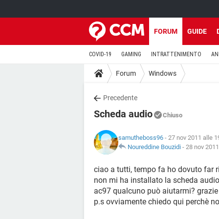
FORUM
GUIDE
COVID-19
GAMING
INTRATTENIMENTO
AN
Forum
Windows
Precedente
Scheda audio
Chiuso
samutheboss96
- 27 nov 2011 alle 1
Noureddine Bouzidi
-
28 nov 2011
ciao a tutti, tempo fa ho dovuto far 
non mi ha installato la scheda audi
ac97 qualcuno può aiutarmi? grazie
p.s ovviamente chiedo qui perchè no