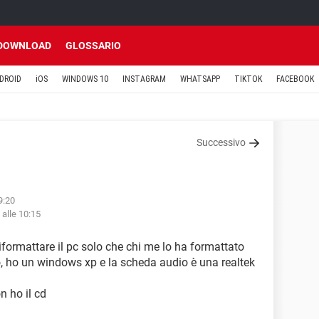
DOWNLOAD
GLOSSARIO
DROID
iOS
WINDOWS 10
INSTAGRAM
WHATSAPP
TIKTOK
FACEBOOK
Successivo
9:20
 alle 10:15
riformattare il pc solo che chi me lo ha formattato
o, ho un windows xp e la scheda audio è una realtek
n ho il cd