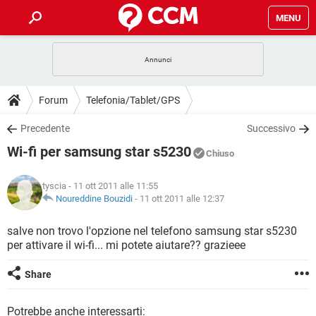
MENU
HOME
COVID-19
GAMING
GUIDE
Forum
Telefonia/Tablet/GPS
INTRATTENIMENTO
ANDROID
COVID-19
GAMING
DOWNLOAD
Precedente
Successivo
iOS
WINDOWS 10
INTRATTENIMENTO
ANDROID
Wi-fi per samsung star s5230
INSTAGRAM
COVID-19
WHATSAPP
GAMING
Chiuso
FORUM
iOS
WINDOWS 10
TIKTOK
INTRATTENIMENTO
FACEBOOK
ANDROID
tyscia
- 11 ott 2011 alle 11:55
INSTAGRAM
COVID-19
WHATSAPP
GAMING
GLOSSARIO
Noureddine Bouzidi
-
11 ott 2011 alle 12:37
HARDWARE
iOS
WINDOWS 10
TIKTOK
INTRATTENIMENTO
FACEBOOK
ANDROID
INSTAGRAM
COVID-19
WHATSAPP
GAMING
salve non trovo l'opzione nel telefono samsung star s5230
HARDWARE
iOS
WINDOWS 10
per attivare il wi-fi... mi potete aiutare?? grazieee
TIKTOK
INTRATTENIMENTO
FACEBOOK
ANDROID
INSTAGRAM
WHATSAPP
HARDWARE
iOS
WINDOWS 10
Share
TIKTOK
FACEBOOK
INSTAGRAM
WHATSAPP
HARDWARE
Potrebbe anche interessarti: