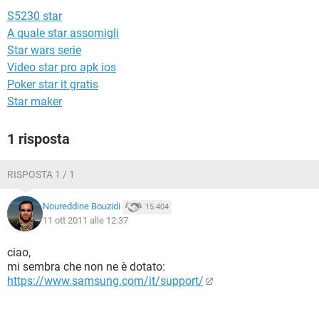
TIKTOK
FACEBOOK
S5230 star
HARDWARE
A quale star assomigli
Star wars serie
Video star pro apk ios
Poker star it gratis
Star maker
1 risposta
RISPOSTA 1 / 1
Noureddine Bouzidi
15.404
11 ott 2011 alle 12:37
ciao,
mi sembra che non ne è dotato:
https://www.samsung.com/it/support/