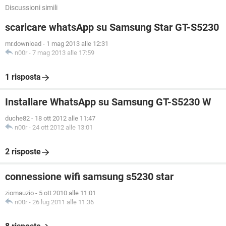
Discussioni simili
scaricare whatsApp su Samsung Star GT-S5230
mr.download
-
1 mag 2013 alle 12:31
n00r
-
7 mag 2013 alle 17:59
1 risposta
Installare WhatsApp su Samsung GT-S5230 W
duche82
-
18 ott 2012 alle 11:47
n00r
-
24 ott 2012 alle 13:01
2 risposte
connessione wifi samsung s5230 star
ziomauzio
-
5 ott 2010 alle 11:01
n00r
-
26 lug 2011 alle 11:36