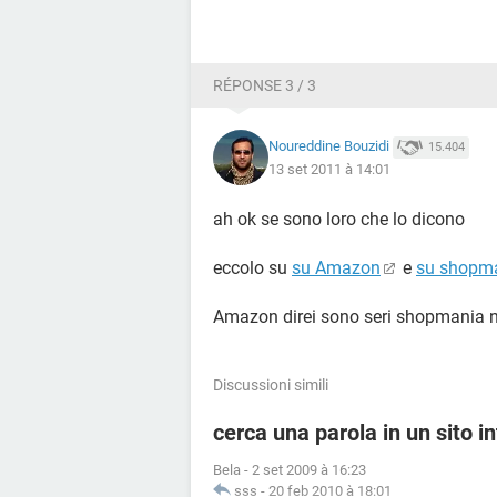
RÉPONSE 3 / 3
Noureddine Bouzidi
15.404
13 set 2011 à 14:01
ah ok se sono loro che lo dicono
eccolo su
su Amazon
e
su shopma
Amazon direi sono seri shopmania n
Discussioni simili
cerca una parola in un sito i
Bela
-
2 set 2009 à 16:23
sss
-
20 feb 2010 à 18:01