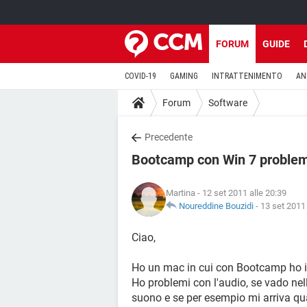
FORUM
GUIDE
COVID-19
GAMING
INTRATTENIMENTO
AN
Forum
Software
Precedente
Bootcamp con Win 7 problemi
Martina
- 12 set 2011 alle 20:39
Noureddine Bouzidi
-
13 set 2011 
Ciao,
Ho un mac in cui con Bootcamp ho i
Ho problemi con l'audio, se vado nell'
suono e se per esempio mi arriva q