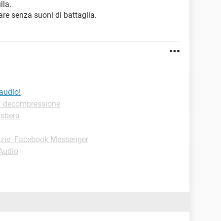
lla.
are senza suoni di battaglia.
audio!
/ decompressione
stiera
uzie -Facebook Messenger
-Audio