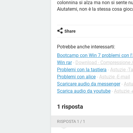
colonnina si alza ma non si sente nu
Aiutatemi, non è la stessa cosa gioc
Share
Potrebbe anche interessarti:
Bootcamp con Win 7 problemi con l'
Win rar
-
Download - Compressione 
Problemi con la tastiera
-
Astuzie -Ta
Problemi con alice
-
Astuzie -E-mail
Scaricare audio da messenger
-
Ast
Scarica audio da youtube
-
Astuzie 
1 risposta
RISPOSTA 1 / 1