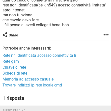
quando cerco di connettermi mi scrive qsto:
TIKTOK
FACEBOOK
rete non identificata(belkin549) acesso connetività limitata''
apro internet...
HARDWARE
ma non funziona..
che cavolo devo fare...
i fili penso di averli collegati bene..boh...
Share
Potrebbe anche interessarti:
Rete nn identificata accesso connettività li
Rete gsm
Chiave di rete
Scheda di rete
Memoria ad accesso casuale
Trovare indirizzi ip rete locale cmd
1 risposta
RISPOSTA 1 / 1