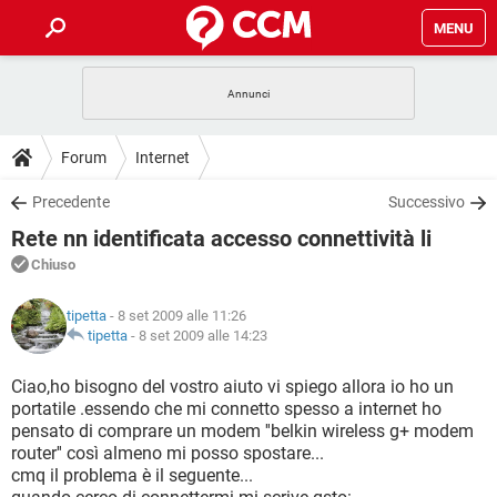
MENU
HOME
COVID-19
GAMING
GUIDE
Forum
Internet
INTRATTENIMENTO
ANDROID
COVID-19
GAMING
DOWNLOAD
Precedente
Successivo
iOS
WINDOWS 10
INTRATTENIMENTO
ANDROID
Rete nn identificata accesso connettività li
INSTAGRAM
COVID-19
WHATSAPP
GAMING
FORUM
iOS
WINDOWS 10
Chiuso
TIKTOK
INTRATTENIMENTO
FACEBOOK
ANDROID
INSTAGRAM
COVID-19
WHATSAPP
GAMING
GLOSSARIO
HARDWARE
iOS
tipetta
- 8 set 2009 alle 11:26
WINDOWS 10
TIKTOK
INTRATTENIMENTO
FACEBOOK
ANDROID
tipetta
-
8 set 2009 alle 14:23
INSTAGRAM
COVID-19
WHATSAPP
GAMING
HARDWARE
iOS
WINDOWS 10
Ciao,ho bisogno del vostro aiuto vi spiego allora io ho un
TIKTOK
INTRATTENIMENTO
FACEBOOK
ANDROID
portatile .essendo che mi connetto spesso a internet ho
INSTAGRAM
WHATSAPP
pensato di comprare un modem ''belkin wireless g+ modem
HARDWARE
iOS
WINDOWS 10
TIKTOK
FACEBOOK
router'' così almeno mi posso spostare...
INSTAGRAM
WHATSAPP
cmq il problema è il seguente...
HARDWARE