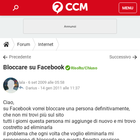
MENU
HOME
COVID-19
GAMING
GUIDE
Forum
Internet
INTRATTENIMENTO
ANDROID
COVID-19
GAMING
DOWNLOAD
Precedente
Successivo
iOS
WINDOWS 10
INTRATTENIMENTO
ANDROID
Bloccare su Facebook
INSTAGRAM
COVID-19
WHATSAPP
GAMING
Risolto
/Chiuso
FORUM
iOS
WINDOWS 10
TIKTOK
INTRATTENIMENTO
FACEBOOK
ANDROID
lala
- 6 set 2009 alle 05:58
INSTAGRAM
COVID-19
WHATSAPP
GAMING
GLOSSARIO
Darius -
14 gen 2011 alle 11:37
HARDWARE
iOS
WINDOWS 10
TIKTOK
INTRATTENIMENTO
FACEBOOK
ANDROID
INSTAGRAM
COVID-19
WHATSAPP
GAMING
Ciao,
HARDWARE
iOS
WINDOWS 10
su Facebook vorrei bloccare una persona definitivamente,
TIKTOK
INTRATTENIMENTO
FACEBOOK
ANDROID
che non mi trovi più sul sito
INSTAGRAM
WHATSAPP
tutti i giorni questa persona mi aggiunge di nuovo e mi trovo
HARDWARE
iOS
WINDOWS 10
TIKTOK
FACEBOOK
costretto ad eliminarla
INSTAGRAM
WHATSAPP
il problema che ogni volta che voglio eliminarla mi
HARDWARE
propongono di bloccarla ma questa finestra sparisce