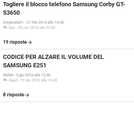
Togliere il blocco telefono Samsung Corby GT-
S3650
Disperata91
-
21 feb 2014 alle 14:38
tipo
-
28 nov 2016 alle 23:45
19 risposte
CODICE PER ALZARE IL VOLUME DEL
SAMSUNG E251
ANNA
-
3 giu 2010 alle 12:46
david
-
22 dic 2010 alle 19:45
8 risposte