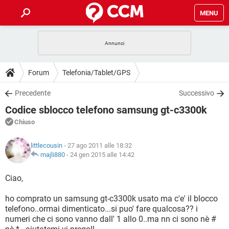
MENU
HOME
COVID-19
GAMING
GUIDE
Forum
Telefonia/Tablet/GPS
INTRATTENIMENTO
ANDROID
COVID-19
GAMING
DOWNLOAD
Precedente
Successivo
iOS
WINDOWS 10
INTRATTENIMENTO
ANDROID
Codice sblocco telefono samsung gt-c3300k
INSTAGRAM
COVID-19
WHATSAPP
GAMING
FORUM
iOS
WINDOWS 10
Chiuso
TIKTOK
INTRATTENIMENTO
FACEBOOK
ANDROID
INSTAGRAM
COVID-19
WHATSAPP
GAMING
GLOSSARIO
HARDWARE
iOS
littlecousin
- 27 ago 2011 alle 18:32
WINDOWS 10
TIKTOK
INTRATTENIMENTO
FACEBOOK
ANDROID
majli880
-
24 gen 2015 alle 14:42
INSTAGRAM
COVID-19
WHATSAPP
GAMING
HARDWARE
iOS
WINDOWS 10
Ciao,
TIKTOK
INTRATTENIMENTO
FACEBOOK
ANDROID
INSTAGRAM
WHATSAPP
ho comprato un samsung gt-c3300k usato ma c'e' il blocco
HARDWARE
iOS
WINDOWS 10
TIKTOK
FACEBOOK
telefono..ormai dimenticato...si puo' fare qualcosa?? i
INSTAGRAM
WHATSAPP
numeri che ci sono vanno dall' 1 allo 0..ma nn ci sono nè #
HARDWARE