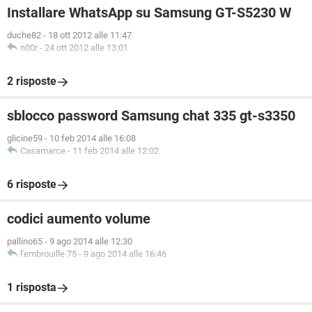
Installare WhatsApp su Samsung GT-S5230 W
duche82
-
18 ott 2012 alle 11:47
n00r
-
24 ott 2012 alle 13:01
2 risposte
sblocco password Samsung chat 335 gt-s3350
glicine59
-
10 feb 2014 alle 16:08
Casamarce
-
11 feb 2014 alle 12:02
6 risposte
codici aumento volume
pallino65
-
9 ago 2014 alle 12:30
l'embrouille 75
-
9 ago 2014 alle 16:46
1 risposta