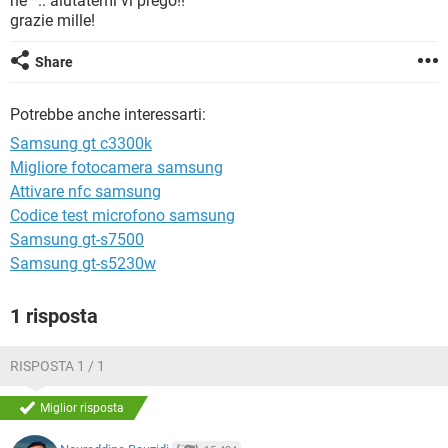
nè *.. aiutatemi vi prego!!
TIKTOK
FACEBOOK
grazie mille!
HARDWARE
Share
Potrebbe anche interessarti:
Samsung gt c3300k
Migliore fotocamera samsung
Attivare nfc samsung
Codice test microfono samsung
Samsung gt-s7500
Samsung gt-s5230w
1 risposta
RISPOSTA 1 / 1
Miglior risposta