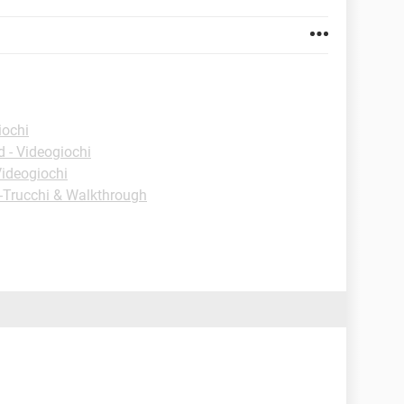
iochi
 - Videogiochi
ideogiochi
 -Trucchi & Walkthrough