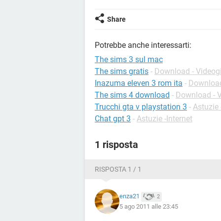
Share
Potrebbe anche interessarti:
The sims 3 sul mac
The sims gratis
-
Download - Videog
Inazuma eleven 3 rom ita
-
Download
The sims 4 download
-
Download - V
Trucchi gta v playstation 3
-
Astuzie
Chat gpt 3
-
Astuzie -Internet
1 risposta
RISPOSTA 1 / 1
enza21
2
5 ago 2011 alle 23:45