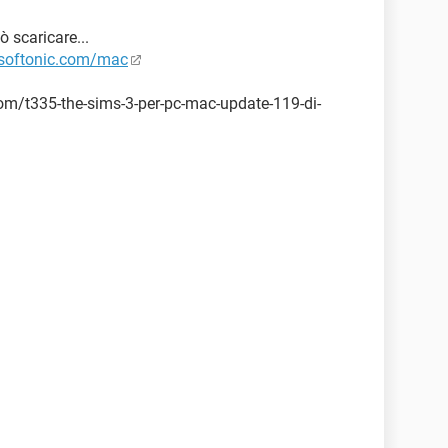
ò scaricare...
t.softonic.com/mac
om/t335-the-sims-3-per-pc-mac-update-119-di-