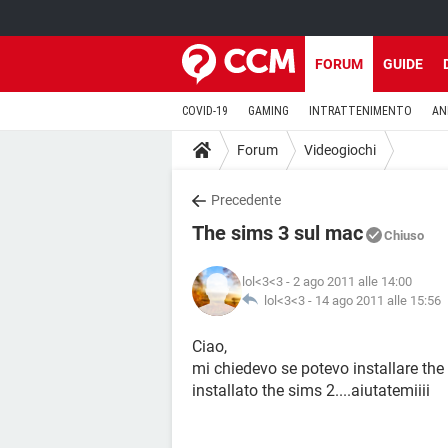
FORUM
GUIDE
COVID-19
GAMING
INTRATTENIMENTO
AN
Forum
Videogiochi
Precedente
The sims 3 sul mac
Chiuso
lol<3<3
- 2 ago 2011 alle 14:00
lol<3<3 -
14 ago 2011 alle 15:56
Ciao,
mi chiedevo se potevo installare th
installato the sims 2....aiutatemiiii