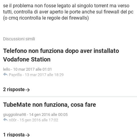
se il problema non fosse legato al singolo torrent ma verso
tutti, controlla di aver aperto le porte anche sul firewall del pc
(o cmq ricontrolla le regole dei firewalls)
Discussioni simili
Telefono non funziona dopo aver installato
Vodafone Station
lello
-
10 mar 2017 alle 01:01
Paprilla
-
13 mar 2017 alle 18:29
2 risposte
TubeMate non funziona, cosa fare
giuggiolina98
-
14 gen 2016 alle 00:05
n00r
-
15 gen 2016 alle 17:02
1 risposta