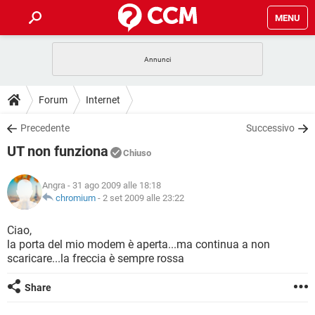
MENU
HOME
COVID-19
GAMING
GUIDE
Forum
Internet
INTRATTENIMENTO
ANDROID
COVID-19
GAMING
DOWNLOAD
Precedente
Successivo
iOS
WINDOWS 10
INTRATTENIMENTO
ANDROID
UT non funziona
INSTAGRAM
COVID-19
WHATSAPP
GAMING
Chiuso
FORUM
iOS
WINDOWS 10
TIKTOK
INTRATTENIMENTO
FACEBOOK
ANDROID
Angra
- 31 ago 2009 alle 18:18
INSTAGRAM
COVID-19
WHATSAPP
GAMING
GLOSSARIO
chromium
-
2 set 2009 alle 23:22
HARDWARE
iOS
WINDOWS 10
TIKTOK
INTRATTENIMENTO
FACEBOOK
ANDROID
INSTAGRAM
COVID-19
WHATSAPP
GAMING
Ciao,
HARDWARE
iOS
WINDOWS 10
la porta del mio modem è aperta...ma continua a non
TIKTOK
INTRATTENIMENTO
FACEBOOK
ANDROID
scaricare...la freccia è sempre rossa
INSTAGRAM
WHATSAPP
HARDWARE
iOS
WINDOWS 10
TIKTOK
FACEBOOK
Share
INSTAGRAM
WHATSAPP
HARDWARE