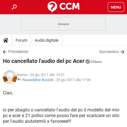
MENU
HOME
COVID-19
GAMING
GUIDE
Forum
Audio digitale
INTRATTENIMENTO
ANDROID
COVID-19
GAMING
DOWNLOAD
Precedente
Successivo
iOS
WINDOWS 10
INTRATTENIMENTO
ANDROID
Ho cancellato l'audio del pc Acer
INSTAGRAM
COVID-19
WHATSAPP
GAMING
Chiuso
FORUM
iOS
WINDOWS 10
TIKTOK
INTRATTENIMENTO
FACEBOOK
ANDROID
teresa
- 25 giu 2011 alle 10:51
INSTAGRAM
COVID-19
WHATSAPP
GAMING
GLOSSARIO
Noureddine Bouzidi
-
29 giu 2011 alle 17:06
HARDWARE
iOS
WINDOWS 10
TIKTOK
INTRATTENIMENTO
FACEBOOK
ANDROID
INSTAGRAM
COVID-19
WHATSAPP
GAMING
Ciao,
HARDWARE
iOS
WINDOWS 10
TIKTOK
INTRATTENIMENTO
FACEBOOK
ANDROID
INSTAGRAM
WHATSAPP
io per sbaglio o cancellato l'audio del pc il modello del mio
HARDWARE
iOS
WINDOWS 10
TIKTOK
FACEBOOK
pc e acer e 21 pollici come posso fare per scaricare un sito
INSTAGRAM
WHATSAPP
per l'audio aiutatemiii x favoreee!!!
HARDWARE