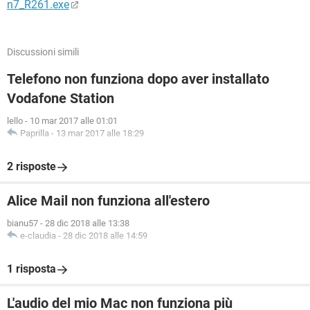
n7_R261.exe
Discussioni simili
Telefono non funziona dopo aver installato
Vodafone Station
lello
-
10 mar 2017 alle 01:01
Paprilla
-
13 mar 2017 alle 18:29
2 risposte
Alice Mail non funziona all'estero
bianu57
-
28 dic 2018 alle 13:38
e-claudia
-
28 dic 2018 alle 14:59
1 risposta
L'audio del mio Mac non funziona più