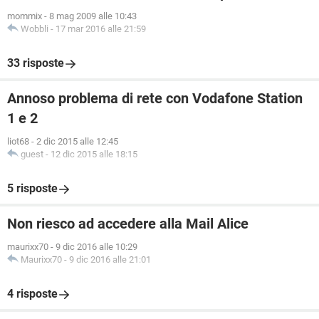
mommix
-
8 mag 2009 alle 10:43
Wobbli
-
17 mar 2016 alle 21:59
33 risposte
Annoso problema di rete con Vodafone Station
1 e 2
liot68
-
2 dic 2015 alle 12:45
guest
-
12 dic 2015 alle 18:15
5 risposte
Non riesco ad accedere alla Mail Alice
maurixx70
-
9 dic 2016 alle 10:29
Maurixx70
-
9 dic 2016 alle 21:01
4 risposte