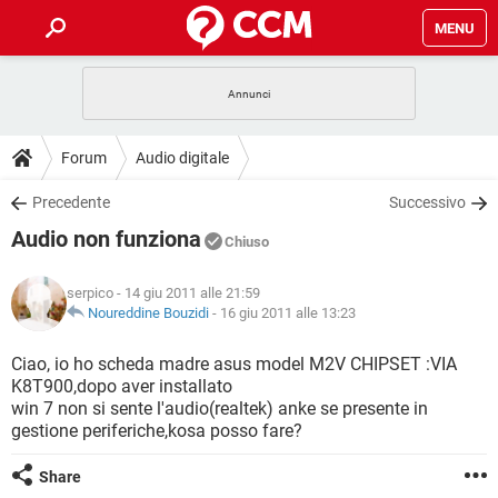
MENU
HOME
COVID-19
GAMING
GUIDE
Forum
Audio digitale
INTRATTENIMENTO
ANDROID
COVID-19
GAMING
DOWNLOAD
Precedente
Successivo
iOS
WINDOWS 10
INTRATTENIMENTO
ANDROID
Audio non funziona
INSTAGRAM
COVID-19
WHATSAPP
GAMING
Chiuso
FORUM
iOS
WINDOWS 10
TIKTOK
INTRATTENIMENTO
FACEBOOK
ANDROID
serpico
- 14 giu 2011 alle 21:59
INSTAGRAM
COVID-19
WHATSAPP
GAMING
GLOSSARIO
Noureddine Bouzidi
-
16 giu 2011 alle 13:23
HARDWARE
iOS
WINDOWS 10
TIKTOK
INTRATTENIMENTO
FACEBOOK
ANDROID
INSTAGRAM
COVID-19
WHATSAPP
GAMING
Ciao, io ho scheda madre asus model M2V CHIPSET :VIA
HARDWARE
iOS
WINDOWS 10
K8T900,dopo aver installato
TIKTOK
INTRATTENIMENTO
FACEBOOK
ANDROID
win 7 non si sente l'audio(realtek) anke se presente in
INSTAGRAM
WHATSAPP
gestione periferiche,kosa posso fare?
HARDWARE
iOS
WINDOWS 10
TIKTOK
FACEBOOK
INSTAGRAM
WHATSAPP
Share
HARDWARE