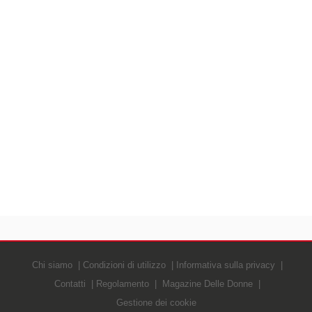
Chi siamo
Condizioni di utilizzo
Informativa sulla privacy
Contatti
Regolamento
Magazine Delle Donne
Gestione dei cookie