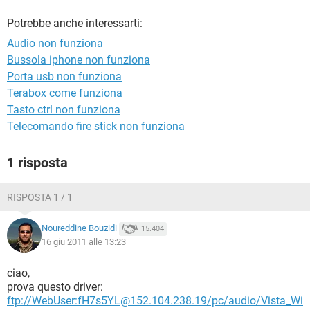
TIKTOK
FACEBOOK
Potrebbe anche interessarti:
HARDWARE
Audio non funziona
Bussola iphone non funziona
Porta usb non funziona
Terabox come funziona
Tasto ctrl non funziona
Telecomando fire stick non funziona
1 risposta
RISPOSTA 1 / 1
Noureddine Bouzidi
15.404
16 giu 2011 alle 13:23
ciao,
prova questo driver:
ftp://WebUser:fH7s5YL@152.104.238.19/pc/audio/Vista_Wi