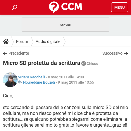
MENU
HOME
COVID-19
GAMING
GUIDE
Forum
Audio digitale
INTRATTENIMENTO
ANDROID
COVID-19
GAMING
DOWNLOAD
Precedente
Successivo
iOS
WINDOWS 10
INTRATTENIMENTO
ANDROID
Micro SD protetta da scrittura
INSTAGRAM
COVID-19
WHATSAPP
GAMING
Chiuso
FORUM
iOS
WINDOWS 10
TIKTOK
INTRATTENIMENTO
FACEBOOK
ANDROID
Miriam Racchelli
- 8 mag 2011 alle 14:09
INSTAGRAM
COVID-19
WHATSAPP
GAMING
GLOSSARIO
Noureddine Bouzidi
-
9 mag 2011 alle 10:55
HARDWARE
iOS
WINDOWS 10
TIKTOK
INTRATTENIMENTO
FACEBOOK
ANDROID
INSTAGRAM
COVID-19
WHATSAPP
GAMING
Ciao,
HARDWARE
iOS
WINDOWS 10
TIKTOK
INTRATTENIMENTO
FACEBOOK
ANDROID
sto cercando di passare delle canzoni sulla micro SD del mio
INSTAGRAM
WHATSAPP
cellulare, ma non riesco perché mi dice che è protetta da
HARDWARE
iOS
WINDOWS 10
TIKTOK
FACEBOOK
scrittura...se qualcuno potrebbe spiegarmi come eliminare la
INSTAGRAM
WHATSAPP
scrittura gliene sarei molto grata..x favore è urgente...grazie!!
HARDWARE