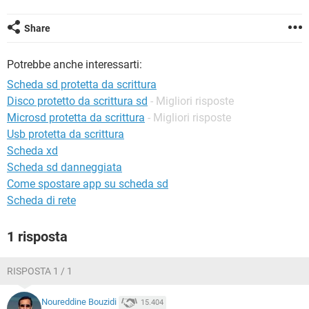
TIKTOK
FACEBOOK
HARDWARE
Share
Potrebbe anche interessarti:
Scheda sd protetta da scrittura
Disco protetto da scrittura sd
- Migliori risposte
Microsd protetta da scrittura
- Migliori risposte
Usb protetta da scrittura
Scheda xd
Scheda sd danneggiata
Come spostare app su scheda sd
Scheda di rete
1 risposta
RISPOSTA 1 / 1
Noureddine Bouzidi
15.404