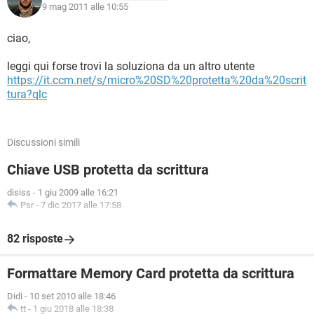
9 mag 2011 alle 10:55
ciao,
leggi qui forse trovi la soluziona da un altro utente
https://it.ccm.net/s/micro%20SD%20protetta%20da%20scrit
tura?qlc
Discussioni simili
Chiave USB protetta da scrittura
disiss
-
1 giu 2009 alle 16:21
Psr
-
7 dic 2017 alle 17:58
82 risposte
Formattare Memory Card protetta da scrittura
Didi
-
10 set 2010 alle 18:46
tt
-
1 giu 2018 alle 18:38