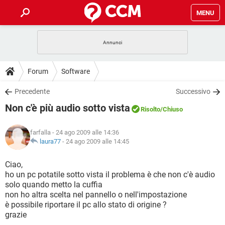
MENU
HOME
COVID-19
GAMING
GUIDE
Forum
Software
INTRATTENIMENTO
ANDROID
COVID-19
GAMING
DOWNLOAD
Precedente
Successivo
iOS
WINDOWS 10
INTRATTENIMENTO
ANDROID
Non c'è più audio sotto vista
INSTAGRAM
COVID-19
WHATSAPP
GAMING
Risolto
/Chiuso
FORUM
iOS
WINDOWS 10
TIKTOK
INTRATTENIMENTO
FACEBOOK
ANDROID
farfalla
- 24 ago 2009 alle 14:36
INSTAGRAM
COVID-19
WHATSAPP
GAMING
GLOSSARIO
laura77
-
24 ago 2009 alle 14:45
HARDWARE
iOS
WINDOWS 10
TIKTOK
INTRATTENIMENTO
FACEBOOK
ANDROID
INSTAGRAM
COVID-19
WHATSAPP
GAMING
Ciao,
HARDWARE
iOS
WINDOWS 10
ho un pc potatile sotto vista il problema è che non c'è audio
TIKTOK
INTRATTENIMENTO
FACEBOOK
ANDROID
solo quando metto la cuffia
INSTAGRAM
WHATSAPP
non ho altra scelta nel pannello o nell'impostazione
HARDWARE
iOS
WINDOWS 10
TIKTOK
FACEBOOK
è possibile riportare il pc allo stato di origine ?
INSTAGRAM
WHATSAPP
grazie
HARDWARE