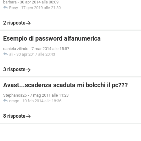
barbara
-
30 apr 2014 alle 00:09
Rosy
-
17 gen 2019 alle 21:30
2 risposte
Esempio di password alfanumerica
daniela zilindo
-
7 mar 2014 alle 15:57
ali
-
30 apr 2017 alle 20:43
3 risposte
Avast...scadenza scaduta mi bolcchi il pc???
Stephanos26
-
7 mag 2011 alle 11:23
drago
-
10 feb 2014 alle 18:36
8 risposte