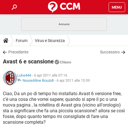
MENU
HOME
COVID-19
GAMING
GUIDE
Forum
Virus e Sicurezza
INTRATTENIMENTO
ANDROID
COVID-19
GAMING
DOWNLOAD
Precedente
Successivo
iOS
WINDOWS 10
INTRATTENIMENTO
ANDROID
Avast 6 e scansione
INSTAGRAM
COVID-19
WHATSAPP
GAMING
Chiuso
FORUM
iOS
WINDOWS 10
TIKTOK
INTRATTENIMENTO
FACEBOOK
ANDROID
Luke444
- 6 apr 2011 alle 07:16
INSTAGRAM
COVID-19
WHATSAPP
GAMING
GLOSSARIO
Noureddine Bouzidi
-
6 apr 2011 alle 15:39
HARDWARE
iOS
WINDOWS 10
TIKTOK
INTRATTENIMENTO
FACEBOOK
ANDROID
INSTAGRAM
COVID-19
WHATSAPP
GAMING
Ciao, Da un po di tempo ho installato Avast 6 versione free,
HARDWARE
iOS
WINDOWS 10
c'è una cosa che vorrei sapere; quando si apre il pc o una
TIKTOK
INTRATTENIMENTO
FACEBOOK
ANDROID
nuova pagina , la rotellina di Avast gira (vicino all'orologio)
INSTAGRAM
WHATSAPP
sta a significare che fa una piccola scansione? allora se così
HARDWARE
iOS
WINDOWS 10
TIKTOK
FACEBOOK
fosse, dopo quanto tempo mi consigliate di fare una
INSTAGRAM
WHATSAPP
scansione completa?
HARDWARE