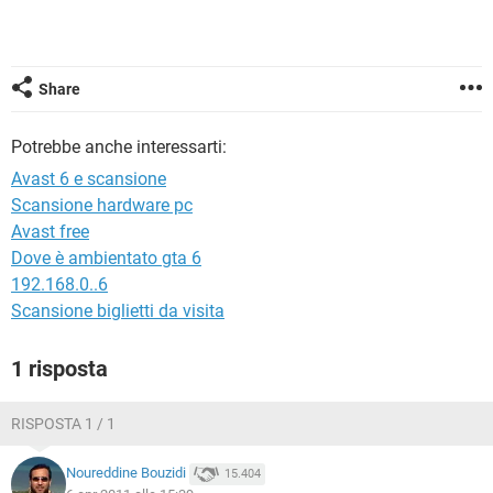
TIKTOK
FACEBOOK
HARDWARE
Share
Potrebbe anche interessarti:
Avast 6 e scansione
Scansione hardware pc
Avast free
Dove è ambientato gta 6
192.168.0..6
Scansione biglietti da visita
1 risposta
RISPOSTA 1 / 1
Noureddine Bouzidi
15.404