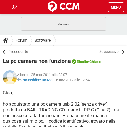
MENU
HOME
COVID-19
GAMING
GUIDE
Forum
Software
INTRATTENIMENTO
ANDROID
COVID-19
GAMING
DOWNLOAD
Precedente
Successivo
iOS
WINDOWS 10
INTRATTENIMENTO
ANDROID
La pc camera non funziona
INSTAGRAM
COVID-19
WHATSAPP
GAMING
Risolto
/Chiuso
FORUM
iOS
WINDOWS 10
TIKTOK
INTRATTENIMENTO
FACEBOOK
ANDROID
Alberto
- 25 mar 2011 alle 23:07
INSTAGRAM
COVID-19
WHATSAPP
GAMING
GLOSSARIO
Noureddine Bouzidi
-
6 nov 2012 alle 12:54
HARDWARE
iOS
WINDOWS 10
TIKTOK
INTRATTENIMENTO
FACEBOOK
ANDROID
INSTAGRAM
COVID-19
WHATSAPP
GAMING
Ciao,
HARDWARE
iOS
WINDOWS 10
TIKTOK
INTRATTENIMENTO
FACEBOOK
ANDROID
ho acquistato una pc camera usb 2.02 "senza driver",
INSTAGRAM
WHATSAPP
prodotta da BAILI TRADING CO, made in P.R.C (Cina ?), ma
HARDWARE
iOS
WINDOWS 10
TIKTOK
FACEBOOK
non riesco a farla funzionare. Probabilmente manca
INSTAGRAM
WHATSAPP
qualcosa sul mio pc. Il codice identificativo, trovato nella
HARDWARE
cartella Gestione periferiche è il seguente: