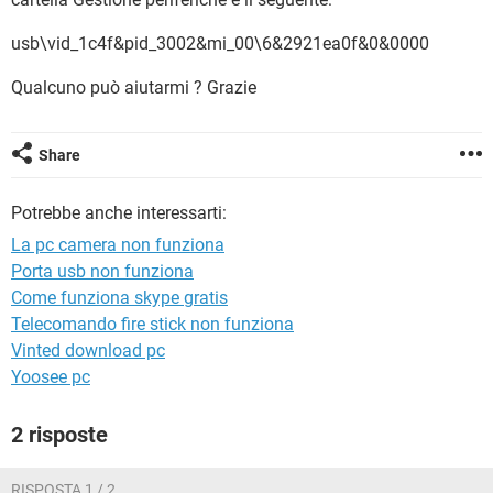
TIKTOK
FACEBOOK
usb\vid_1c4f&pid_3002&mi_00\6&2921ea0f&0&0000
HARDWARE
Qualcuno può aiutarmi ? Grazie
Share
Potrebbe anche interessarti:
La pc camera non funziona
Porta usb non funziona
Come funziona skype gratis
Telecomando fire stick non funziona
Vinted download pc
Yoosee pc
2 risposte
RISPOSTA 1 / 2