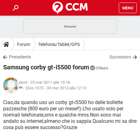
MENU
HOME
COVID-19
GAMING
GUIDE
Forum
Telefonia/Tablet/GPS
INTRATTENIMENTO
ANDROID
COVID-19
GAMING
DOWNLOAD
Precedente
Successivo
iOS
WINDOWS 10
INTRATTENIMENTO
ANDROID
Samsung corby gt-i5500 forum
INSTAGRAM
COVID-19
WHATSAPP
GAMING
Chiuso
FORUM
iOS
WINDOWS 10
TIKTOK
INTRATTENIMENTO
FACEBOOK
ANDROID
zenit
- 25 mar 2011 alle 15:18
INSTAGRAM
COVID-19
WHATSAPP
GAMING
GLOSSARIO
Elvis 1973 -
30 mar 2013 alle 12:13
HARDWARE
iOS
WINDOWS 10
TIKTOK
INTRATTENIMENTO
FACEBOOK
ANDROID
INSTAGRAM
COVID-19
WHATSAPP
GAMING
Ciao,da quando uso un corby gt-i5500 ho delle bollette
HARDWARE
iOS
WINDOWS 10
pazzesche (800 euro per un mese!!).L'ho usato solo per
TIKTOK
INTRATTENIMENTO
FACEBOOK
ANDROID
normali telefonate,sms e qualche mms.Non sono mai
INSTAGRAM
WHATSAPP
andato su internet,almeno che io sappia.Qualcuno mi sa dire
HARDWARE
iOS
WINDOWS 10
TIKTOK
FACEBOOK
cosa può essere successo?Grazie
INSTAGRAM
WHATSAPP
HARDWARE