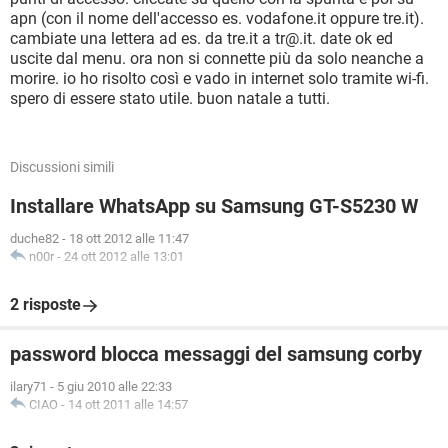
apn (con il nome dell'accesso es. vodafone.it oppure tre.it).
cambiate una lettera ad es. da tre.it a tr@.it. date ok ed
uscite dal menu. ora non si connette più da solo neanche a
morire. io ho risolto così e vado in internet solo tramite wi-fi.
spero di essere stato utile. buon natale a tutti.
Discussioni simili
Installare WhatsApp su Samsung GT-S5230 W
duche82
-
18 ott 2012 alle 11:47
n00r
-
24 ott 2012 alle 13:01
2 risposte
password blocca messaggi del samsung corby
ilary71
-
5 giu 2010 alle 22:33
CIAO
-
14 ott 2011 alle 14:57