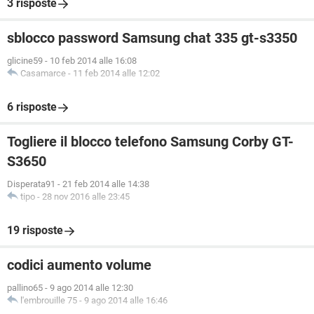
3 risposte
sblocco password Samsung chat 335 gt-s3350
glicine59
-
10 feb 2014 alle 16:08
Casamarce
-
11 feb 2014 alle 12:02
6 risposte
Togliere il blocco telefono Samsung Corby GT-
S3650
Disperata91
-
21 feb 2014 alle 14:38
tipo
-
28 nov 2016 alle 23:45
19 risposte
codici aumento volume
pallino65
-
9 ago 2014 alle 12:30
l'embrouille 75
-
9 ago 2014 alle 16:46