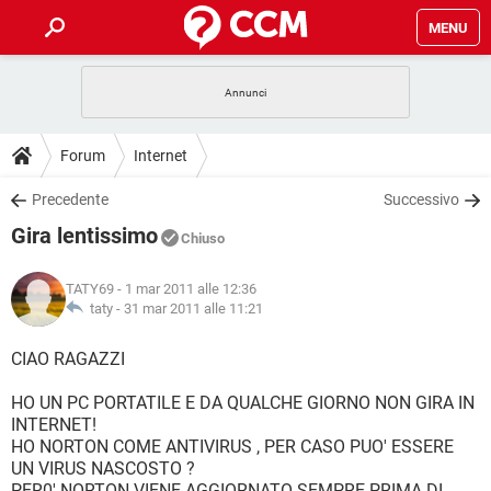
MENU
HOME
COVID-19
GAMING
GUIDE
Forum
Internet
INTRATTENIMENTO
ANDROID
COVID-19
GAMING
DOWNLOAD
Precedente
Successivo
iOS
WINDOWS 10
INTRATTENIMENTO
ANDROID
Gira lentissimo
INSTAGRAM
COVID-19
WHATSAPP
GAMING
Chiuso
FORUM
iOS
WINDOWS 10
TIKTOK
INTRATTENIMENTO
FACEBOOK
ANDROID
TATY69
- 1 mar 2011 alle 12:36
INSTAGRAM
COVID-19
WHATSAPP
GAMING
GLOSSARIO
taty -
31 mar 2011 alle 11:21
HARDWARE
iOS
WINDOWS 10
TIKTOK
INTRATTENIMENTO
FACEBOOK
ANDROID
INSTAGRAM
COVID-19
WHATSAPP
GAMING
CIAO RAGAZZI
HARDWARE
iOS
WINDOWS 10
TIKTOK
INTRATTENIMENTO
FACEBOOK
ANDROID
HO UN PC PORTATILE E DA QUALCHE GIORNO NON GIRA IN
INSTAGRAM
WHATSAPP
INTERNET!
HARDWARE
iOS
WINDOWS 10
TIKTOK
FACEBOOK
HO NORTON COME ANTIVIRUS , PER CASO PUO' ESSERE
INSTAGRAM
WHATSAPP
UN VIRUS NASCOSTO ?
HARDWARE
PER0' NORTON VIENE AGGIORNATO SEMPRE PRIMA DI