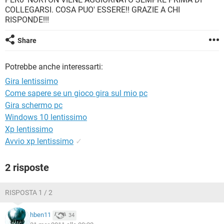
TIKTOK
FACEBOOK
COLLEGARSI. COSA PUO' ESSERE!! GRAZIE A CHI
RISPONDE!!!
HARDWARE
Share
Potrebbe anche interessarti:
Gira lentissimo
Come sapere se un gioco gira sul mio pc
Gira schermo pc
Windows 10 lentissimo
Xp lentissimo
Avvio xp lentissimo
✓
2 risposte
RISPOSTA 1 / 2
hben11
34