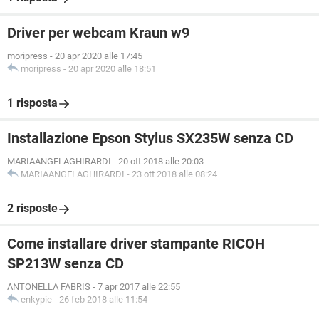
Driver per webcam Kraun w9
moripress
-
20 apr 2020 alle 17:45
moripress
-
20 apr 2020 alle 18:51
1 risposta
Installazione Epson Stylus SX235W senza CD
MARIAANGELAGHIRARDI
-
20 ott 2018 alle 20:03
MARIAANGELAGHIRARDI
-
23 ott 2018 alle 08:24
2 risposte
Come installare driver stampante RICOH
SP213W senza CD
ANTONELLA FABRIS
-
7 apr 2017 alle 22:55
enkypie
-
26 feb 2018 alle 11:54