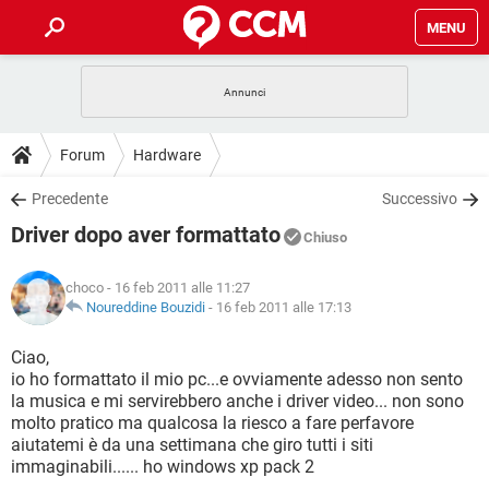
MENU
HOME
COVID-19
GAMING
GUIDE
Forum
Hardware
INTRATTENIMENTO
ANDROID
COVID-19
GAMING
DOWNLOAD
Precedente
Successivo
iOS
WINDOWS 10
INTRATTENIMENTO
ANDROID
Driver dopo aver formattato
INSTAGRAM
COVID-19
WHATSAPP
GAMING
Chiuso
FORUM
iOS
WINDOWS 10
TIKTOK
INTRATTENIMENTO
FACEBOOK
ANDROID
choco
- 16 feb 2011 alle 11:27
INSTAGRAM
COVID-19
WHATSAPP
GAMING
GLOSSARIO
Noureddine Bouzidi
-
16 feb 2011 alle 17:13
HARDWARE
iOS
WINDOWS 10
TIKTOK
INTRATTENIMENTO
FACEBOOK
ANDROID
INSTAGRAM
COVID-19
WHATSAPP
GAMING
Ciao,
HARDWARE
iOS
WINDOWS 10
io ho formattato il mio pc...e ovviamente adesso non sento
TIKTOK
INTRATTENIMENTO
FACEBOOK
ANDROID
la musica e mi servirebbero anche i driver video... non sono
INSTAGRAM
WHATSAPP
molto pratico ma qualcosa la riesco a fare perfavore
HARDWARE
iOS
WINDOWS 10
TIKTOK
FACEBOOK
aiutatemi è da una settimana che giro tutti i siti
INSTAGRAM
WHATSAPP
immaginabili...... ho windows xp pack 2
HARDWARE