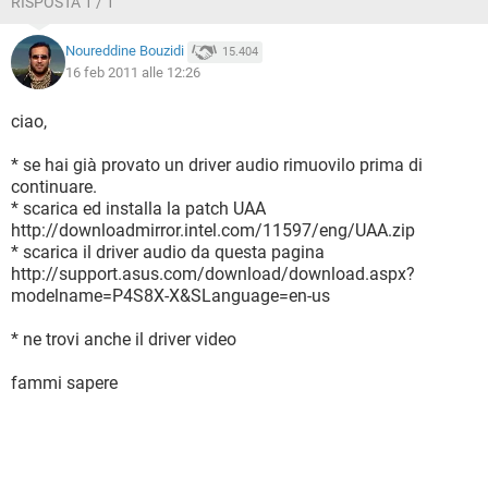
RISPOSTA 1 / 1
Slot di espansione 6 PCI, 1 AGP
Slot RAM 3 DIMM
Noureddine Bouzidi
15.404
Periferiche integrate Audio, LAN
16 feb 2011 alle 12:26
Form Factor ATX
Dimensione scheda madre 240 mm x 300 mm
Chipset scheda madre SiS648
ciao,
* se hai già provato un driver audio rimuovilo prima di
Produttore scheda madre
continuare.
Nome società ASUSTeK Computer Inc.
* scarica ed installa la patch UAA
Informazioni sul prodotto
http://downloadmirror.intel.com/11597/eng/UAA.zip
http://www.asus.com/products/mb/mbindex.htm
* scarica il driver audio da questa pagina
Download BIOS
http://support.asus.com/download/download.aspx?
http://www.asus.com/support/download/download.aspx
modelname=P4S8X-X&SLanguage=en-us
invece per l'audio....
* ne trovi anche il driver video
SiS 7012 Audio Device PCI
fammi sapere